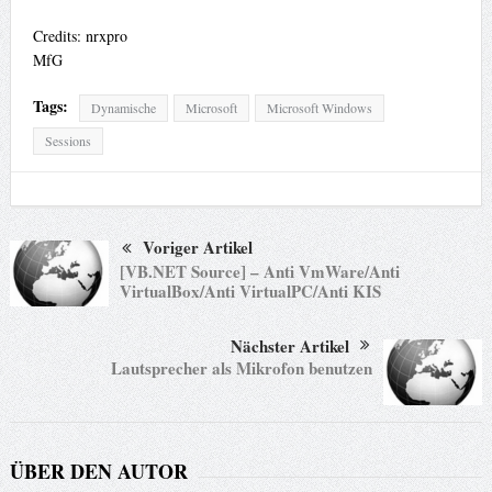
Credits: nrxpro
MfG
Tags:
Dynamische
Microsoft
Microsoft Windows
Sessions
Voriger Artikel
[VB.NET Source] – Anti VmWare/Anti
VirtualBox/Anti VirtualPC/Anti KIS
Nächster Artikel
Lautsprecher als Mikrofon benutzen
ÜBER DEN AUTOR