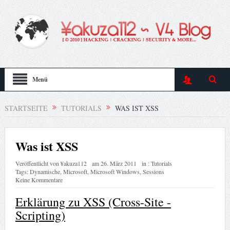
Menü
STARTSEITE
TUTORIALS
WAS IST XSS
Was ist XSS
Veröffentlicht von
¥akuza112
am
26. März 2011
in :
Tutorials
Tags:
Dynamische
,
Microsoft
,
Microsoft Windows
,
Sessions
Keine Kommentare
Erklärung zu XSS (Cross-Site -
Scripting)