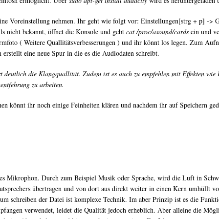
intosh ermöglicht. Über
sudo apt-get install audacity
wird es heruntergeladen un
eine Voreinstellung nehmen. Ihr geht wie folgt vor: Einstellungen[strg + p] -
ls nicht bekannt, öffnet die Konsole und gebt
cat /proc/asound/cards
ein und v
mfoto ( Weitere Quallitätsverbesserungen ) und ihr könnt los legen. Zum Aufne
stellt eine neue Spur in die es die Audiodaten schreibt.
deutlich die Klangquallität. Zudem ist es auch zu empfehlen mit Effekten wie 
ntfehrung zu arbeiten.
en könnt ihr noch einige Feinheiten klären und nachdem ihr auf Speichern gedrü
hteres Mikrophon. Durch zum Beispiel Musik oder Sprache, wird die Luft in Schw
sprechers übertragen und von dort aus direkt weiter in einen Kern umhüllt vo
m schreiben der Datei ist komplexe Technik. Im aber Prinzip ist es die Funkti
fangen verwendet, leidet die Qualität jedoch erheblich. Aber alleine die Mögl