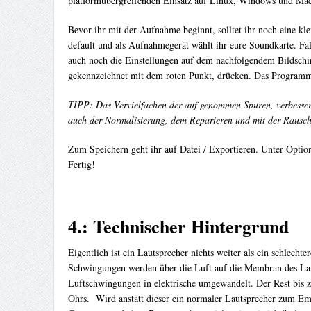
platformübergreifenden Einsatz auf Linux, Windows und Mac
Bevor ihr mit der Aufnahme beginnt, solltet ihr noch eine kl
default und als Aufnahmegerät wählt ihr eure Soundkarte. Fal
auch noch die Einstellungen auf dem nachfolgendem Bildschir
gekennzeichnet mit dem roten Punkt, drücken. Das Programm er
TIPP: Das Vervielfachen der auf genommen Spuren, verbessert 
auch der Normalisierung, dem Reparieren und mit der Rausche
Zum Speichern geht ihr auf Datei / Exportieren. Unter Option
Fertig!
4.: Technischer Hintergrund
Eigentlich ist ein Lautsprecher nichts weiter als ein schlec
Schwingungen werden über die Luft auf die Membran des Laut
Luftschwingungen in elektrische umgewandelt. Der Rest bis zu
Ohrs. Wird anstatt dieser ein normaler Lautsprecher zum Emp