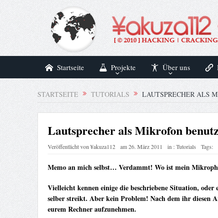
Startseite
Projekte
Über uns
STARTSEITE
TUTORIALS
LAUTSPRECHER ALS M
Lautsprecher als Mikrofon benut
Veröffentlicht von
¥akuza112
am
26. März 2011
in :
Tutorials
Tags:
Memo an mich selbst… Verdammt! Wo ist mein Mikrop
Vielleicht kennen einige die beschriebene Situation, ode
selber streikt. Aber kein Problem! Nach dem ihr diesen A
eurem Rechner aufzunehmen.