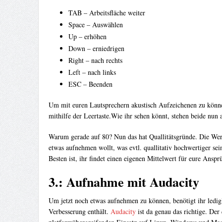
TAB – Arbeitsfläche weiter
Space – Auswählen
Up – erhöhen
Down – erniedrigen
Right – nach rechts
Left – nach links
ESC – Beenden
Um mit euren Lautsprechern akustisch Aufzeichenen zu könne
mithilfe der Leertaste.Wie ihr sehen könnt, stehen beide nun
Warum gerade auf 80? Nun das hat Quallitätsgründe. Die Wert
etwas aufnehmen wollt, was evtl. quallitativ hochwertiger se
Besten ist, ihr findet einen eigenen Mittelwert für eure Anspr
3.: Aufnahme mit Audacity
Um jetzt noch etwas aufnehmen zu können, benötigt ihr ledi
Verbesserung enthält.
Audacity
ist da genau das richtige. De