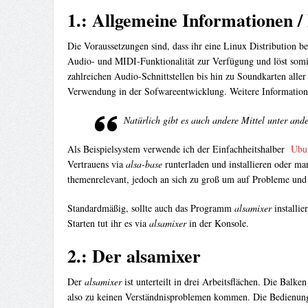
1.: Allgemeine Informationen / 
Die Voraussetzungen sind, dass ihr eine Linux Distribution
Audio- und MIDI-Funktionalität zur Verfügung und löst som
zahlreichen Audio-Schnittstellen bis hin zu Soundkarten alle
Verwendung in der Sofwareentwicklung. Weitere Informatio
Natürlich gibt es auch andere Mittel unter and
Als Beispielsystem verwende ich der Einfachheitshalber
Ubu
Vertrauens via
alsa-base
runterladen und installieren oder ma
themenrelevant, jedoch an sich zu groß um auf Probleme und D
Standardmäßig, sollte auch das Programm
alsamixer
installie
Starten tut ihr es via
alsamixer
in der Konsole.
2.: Der alsamixer
Der
alsamixer
ist unterteilt in drei Arbeitsflächen. Die Balke
also zu keinen Verständnisproblemen kommen. Die Bedienung i