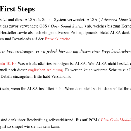
First Steps
 besitzt und diese ALSA als Sound-System verwendet. ALSA (
Advanced Linux S
it das zuvor verwendete OSS (
Open Sound System
) ab, welches bis zum Kern
r Hersteller sowie als auch einigen diversen Profiequipments, bietet ALSA dank
nen und Downloads auf der
Entwicklerseite
.
eren Voraussetzungen, es wir jedoch hier nur auf diesem einen Wege beschrieben
ntu 10.10
. Was wir als nächstes benötigen ist ALSA. Wer ALSA nicht besitzt, 
nuell nach dieser
englischen Anleitung
. Es werden keine weiteren Schritte zur I
etails einzugehen. Bitte habt Verständnis.
rt sein, wenn ihr ALSA installiert habt. Wenn dem nicht so ist, dann solltet ihr 
n sind dank ihrer Beschriftung selbsterklärend. Bis auf PCM (
Plus-Code-Modul
st so simpel wie sie nur sein kann.