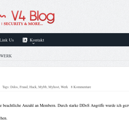
Link Us
Kontakt
-WERK
Tags:
Ddos
,
Fraud
,
Hack
,
Mybb
,
Myhost
,
Werk
8 Kommentare
ne beachtliche Anzahl an Membern. Durch starke DDoS Angriffe wurde ich ge
chen.