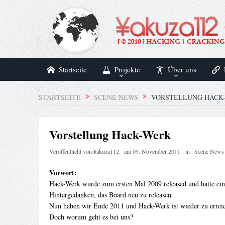
Startseite
Projekte
Über uns
STARTSEITE
SCENE NEWS
VORSTELLUNG HACK
Vorstellung Hack-Werk
Veröffentlicht von
¥akuza112
am
09. November 2011
in :
Scene News
Vorwort:
Hack-Werk wurde zum ersten Mal 2009 released und hatte ei
Hintergedanken, das Board neu zu releasen.
Nun haben wir Ende 2011 und Hack-Werk ist wieder zu errei
Doch worum geht es bei uns?