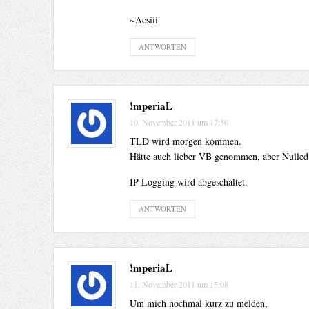
~Acsiii
ANTWORTEN
!mperiaL
10. November 2011 um 17:50
TLD wird morgen kommen.
Hätte auch lieber VB genommen, aber Nulled e
IP Logging wird abgeschaltet.
ANTWORTEN
!mperiaL
11. November 2011 um 15:08
Um mich nochmal kurz zu melden,