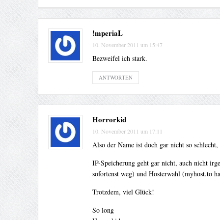
!mperiaL
10. November 2011 um 15:47
Bezweifel ich stark.
ANTWORTEN
Horrorkid
10. November 2011 um 17:11
Also der Name ist doch gar nicht so schlecht
IP-Speicherung geht gar nicht, auch nicht irg
sofortenst weg) und Hosterwahl (myhost.to hat
Trotzdem, viel Glück!
So long