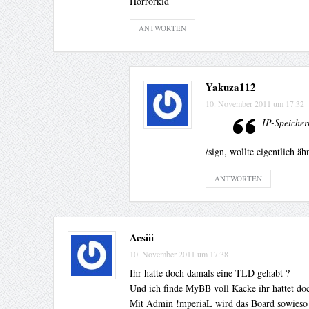
Horrorkid
ANTWORTEN
Yakuza112
10. November 2011 um 17:32
IP-Speicheru
/sign, wollte eigentlich ä
ANTWORTEN
Acsiii
10. November 2011 um 17:38
Ihr hatte doch damals eine TLD gehabt ?
Und ich finde MyBB voll Kacke ihr hattet doc
Mit Admin !mperiaL wird das Board sowieso g