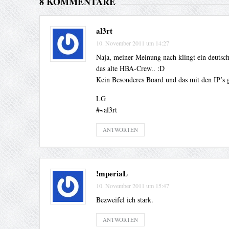
8 KOMMENTARE
al3rt
10. November 2011 um 14:27
Naja, meiner Meinung nach klingt ein deutsch
das alte HBA-Crew.. :D
Kein Besonderes Board und das mit den IP’s g
LG
#~al3rt
ANTWORTEN
!mperiaL
10. November 2011 um 15:47
Bezweifel ich stark.
ANTWORTEN