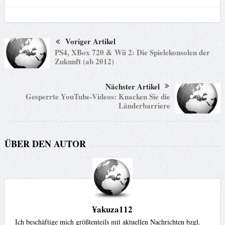
Voriger Artikel
PS4, XBox 720 & Wii 2: Die Spielekonsolen der
Zukunft (ab 2012)
Nächster Artikel
Gesperrte YouTube-Videos: Knacken Sie die
Länderbarriere
ÜBER DEN AUTOR
¥akuza112
Ich beschäftige mich größtenteils mit aktuellen Nachrichten bzgl.