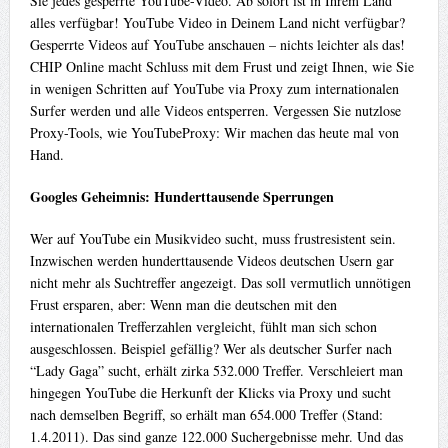
Sie jedes gesperrte YouTube-Video. Ab sofort ist in Ihrem Land
alles verfügbar! YouTube Video in Deinem Land nicht verfügbar?
Gesperrte Videos auf YouTube anschauen – nichts leichter als das!
CHIP Online macht Schluss mit dem Frust und zeigt Ihnen, wie Sie
in wenigen Schritten auf YouTube via Proxy zum internationalen
Surfer werden und alle Videos entsperren. Vergessen Sie nutzlose
Proxy-Tools, wie YouTubeProxy: Wir machen das heute mal von
Hand.
Googles Geheimnis: Hunderttausende Sperrungen
Wer auf YouTube ein Musikvideo sucht, muss frustresistent sein.
Inzwischen werden hunderttausende Videos deutschen Usern gar
nicht mehr als Suchtreffer angezeigt. Das soll vermutlich unnötigen
Frust ersparen, aber: Wenn man die deutschen mit den
internationalen Trefferzahlen vergleicht, fühlt man sich schon
ausgeschlossen. Beispiel gefällig? Wer als deutscher Surfer nach
“Lady Gaga” sucht, erhält zirka 532.000 Treffer. Verschleiert man
hingegen YouTube die Herkunft der Klicks via Proxy und sucht
nach demselben Begriff, so erhält man 654.000 Treffer (Stand:
1.4.2011). Das sind ganze 122.000 Suchergebnisse mehr. Und das