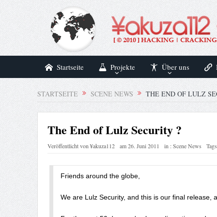
Startseite
Projekte
Über uns
STARTSEITE
SCENE NEWS
THE END OF LULZ SE
The End of Lulz Security ?
Veröffentlicht von
¥akuza112
am
26. Juni 2011
in :
Scene News
Tags
Friends around the globe,

We are Lulz Security, and this is our final release