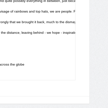
uite possibly everything in between, just because we could. All to selfl
ly visage of rainbows and top hats, we are people. People with a prefere
rongly that we brought it back, much to the dismay of those looking fo
to the distance, leaving behind - we hope - inspiration, fear, denial,
cross the globe	
