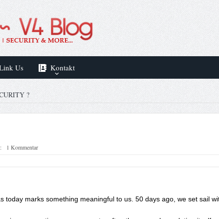
Link Us
Kontakt
CURITY ?
:
1 Kommentar
, as today marks something meaningful to us. 50 days ago, we set sail 