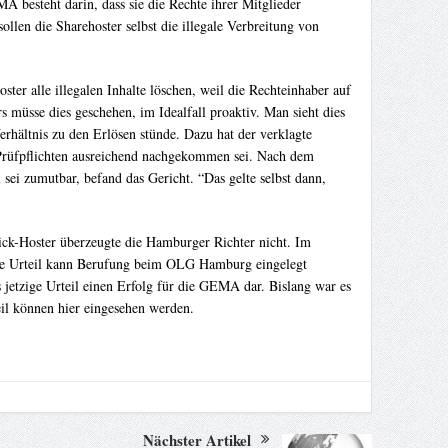
 besteht darin, dass sie die Rechte ihrer Mitglieder
sollen die Sharehoster selbst die illegale Verbreitung von
er alle illegalen Inhalte löschen, weil die Rechteinhaber auf
 müsse dies geschehen, im Idealfall proaktiv. Man sieht dies
rhältnis zu den Erlösen stünde. Dazu hat der verklagte
n Prüfpflichten ausreichend nachgekommen sei. Nach dem
sei zumutbar, befand das Gericht. “Das gelte selbst dann,
ick-Hoster überzeugte die Hamburger Richter nicht. Im
che Urteil kann Berufung beim OLG Hamburg eingelegt
 jetzige Urteil einen Erfolg für die GEMA dar. Bislang war es
il können hier eingesehen werden.
Nächster Artikel