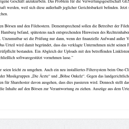
 eigene Geschäft anzukurbeln. Das Problem für die Verwertungsgesellschaft GEMA
aft werden, weil sich diese außerhalb jeglicher Gerichtsbarkeit befinden. Jetzt 
chen.
örsen und den Filehostern. Dementsprechend sollen die Betreiber der Filehost
 Hamburg befand, spätestens nach entsprechenden Hinweisen des Rechteinhabers
n. Unzumutbar sei die Prüfung nur dann, wenn der finanzielle Aufwand außer Ve
. Das Urteil wird damit begründet, dass das verklagte Unternehmen nicht seine
üfpflicht bestanden. Ein Abgleich der Uploads mit den betreffenden Linklisten 
chließlich softwaregestützt vornehmen lasse.”
 seien leicht zu umgehen. Auch ein neu installiertes Filtersystem beim One-Cl
e der Musikgruppen „Die Ärzte“ und „Böhse Onkelz“. Gegen das landgerichtli
für Sharehoster davon ausgehen, dass dies passieren wird. Dennoch stellt das
 die Inhalte auf den Börsen zur Verantwortung zu ziehen. Auszüge aus dem Urte