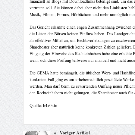
finanziell an Blogs mit Downloadlinks beteiligt sind, um das
vertreten soll. Sie können dabei aber nicht den Linklisten habh
Musik, Filmen, Pornos, Hörbüchern und mehr unmöglich ma
Das Gericht erkannte einen engen Zusammenhang zwischen den B
die Listen der Börsen keinen Einfluss haben. Das Landgericht
als effektives Mittel an, um Rechtsverletzungen zu erschwere
Sharehoster aber natürlich keine konkreten Zahlen geliefert
Eingang der Hinweise des Rechteinhabers habe eine erhöhte Pr
wenn sich diese Prüfung teilweise nur manuell und nicht auss
Die GEMA hatte bemängelt, die üblichen Wort- und Hashfilter
konkreten Fall ging es um urheberrechtlich geschützte Werk
werden. Man darf beim zu erwartenden Umfang neuer Pflichten 
den Rechteinhabern nicht gelungen, die Sharehoster auch für
Quelle: h4x0r.in
Voriger Artikel