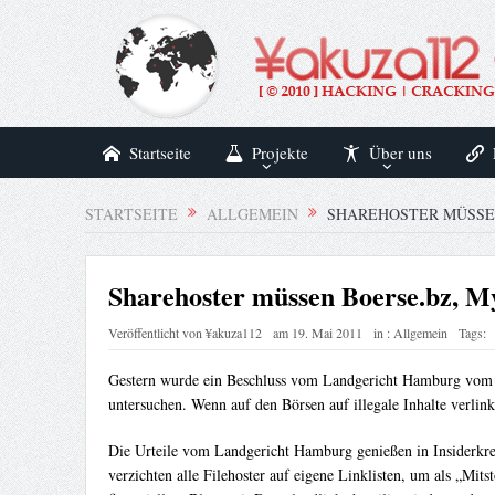
Startseite
Projekte
Über uns
STARTSEITE
ALLGEMEIN
SHAREHOSTER MÜSSE
Sharehoster müssen Boerse.bz, M
Veröffentlicht von
¥akuza112
am
19. Mai 2011
in :
Allgemein
Tags:
Gestern wurde ein Beschluss vom Landgericht Hamburg vom 2.
untersuchen. Wenn auf den Börsen auf illegale Inhalte verlin
Die Urteile vom Landgericht Hamburg genießen in Insiderkre
verzichten alle Filehoster auf eigene Linklisten, um als „Mit