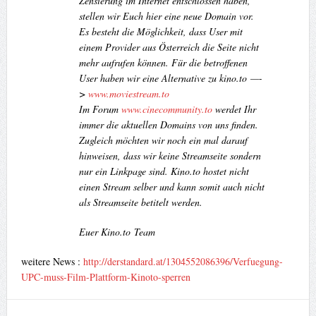
Zensierung im Internet entschlossen haben,
stellen wir Euch hier eine neue Domain vor.
Es besteht die Möglichkeit, dass User mit
einem Provider aus Österreich die Seite nicht
mehr aufrufen können. Für die betroffenen
User haben wir eine Alternative zu kino.to —-
>
www.moviestream.to
Im Forum
www.cinecommunity.to
werdet Ihr
immer die aktuellen Domains von uns finden.
Zugleich möchten wir noch ein mal darauf
hinweisen, dass wir keine Streamseite sondern
nur ein Linkpage sind. Kino.to hostet nicht
einen Stream selber und kann somit auch nicht
als Streamseite betitelt werden.
Euer Kino.to Team
weitere News :
http://derstandard.at/1304552086396/Verfuegung-
UPC-muss-Film-Plattform-Kinoto-sperren