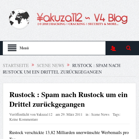
Menü
STARTSEITE
SCENE NEWS
RUSTOCK : SPAM NACH
RUSTOCK UM EIN DRITTEL ZURÜCKGEGANGEN
Rustock : Spam nach Rustock um ein
Drittel zurückgegangen
Veröffentlicht von
¥akuza112
am
29. März 2011
in :
Scene News
Tags:
Keine Kommentare
Rustock verschickte 13,82 Milliarden unerwünschte Werbemails pro