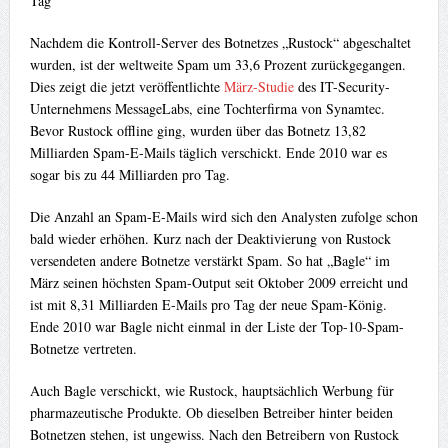
Tag
Nachdem die Kontroll-Server des Botnetzes „Rustock“ abgeschaltet
wurden, ist der weltweite Spam um 33,6 Prozent zurückgegangen.
Dies zeigt die jetzt veröffentlichte
März-Studie
des IT-Security-
Unternehmens MessageLabs, eine Tochterfirma von Synamtec.
Bevor Rustock offline ging, wurden über das Botnetz 13,82
Milliarden Spam-E-Mails täglich verschickt. Ende 2010 war es
sogar bis zu 44 Milliarden pro Tag.
Die Anzahl an Spam-E-Mails wird sich den Analysten zufolge schon
bald wieder erhöhen. Kurz nach der Deaktivierung von Rustock
versendeten andere Botnetze verstärkt Spam. So hat „Bagle“ im
März seinen höchsten Spam-Output seit Oktober 2009 erreicht und
ist mit 8,31 Milliarden E-Mails pro Tag der neue Spam-König.
Ende 2010 war Bagle nicht einmal in der Liste der Top-10-Spam-
Botnetze vertreten.
Auch Bagle verschickt, wie Rustock, hauptsächlich Werbung für
pharmazeutische Produkte. Ob dieselben Betreiber hinter beiden
Botnetzen stehen, ist ungewiss. Nach den Betreibern von Rustock