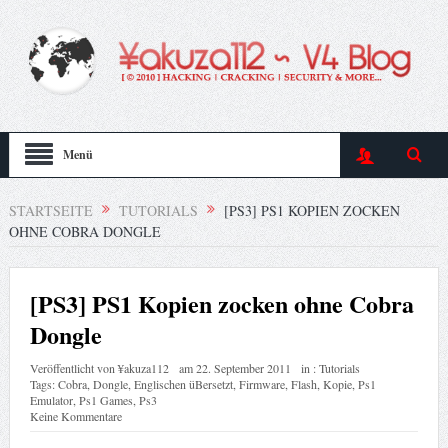
Menü
STARTSEITE
TUTORIALS
[PS3] PS1 KOPIEN ZOCKEN
OHNE COBRA DONGLE
[PS3] PS1 Kopien zocken ohne Cobra
Dongle
Veröffentlicht von
¥akuza112
am
22. September 2011
in :
Tutorials
Tags:
Cobra
,
Dongle
,
Englischen üBersetzt
,
Firmware
,
Flash
,
Kopie
,
Ps1
Emulator
,
Ps1 Games
,
Ps3
Keine Kommentare