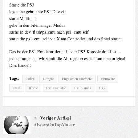
Starte die PS3
lege eine gebrannte PS1 Disc ein
starte Multiman
gehe in den Filemanager Modus
suche in dev_flash\ps1emu nach ps1_emu.self
starte die ps1_emu.self via X am Controller und das Spiel startet
Das ist der PS1 Emulator der auf jeder PS3 Konsole drauf ist –
jedoch umgehen wir somit die Abfrage ob es sich um eine original
Disc handelt
Tags:
Cobra
Dongle
Englischen üBersetzt
Firmware
Flash
Kopie
Ps1 Emulator
Ps1 Games
Ps3
Voriger Artikel
AlwaysOnTopMaker