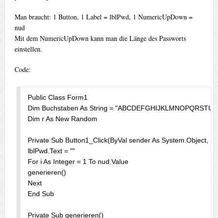
Man braucht: 1 Button, 1 Label = lblPwd, 1 NumericUpDown =
nud
Mit dem NumericUpDown kann man die Länge des Passworts
einstellen.
Code:
Public Class Form1 

Dim Buchstaben As String = "ABCDEFGHIJKLMNOPQRSTUVW
Dim r As New Random 

Private Sub Button1_Click(ByVal sender As System.Object, By
lblPwd.Text = "" 

For i As Integer = 1 To nud.Value 

generieren() 

Next 

End Sub 

Private Sub generieren() 
