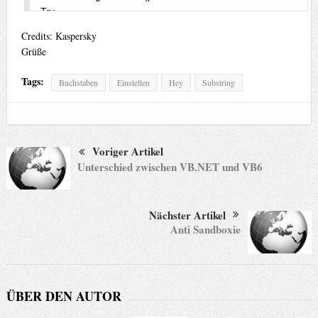
Try 

lblPwd.Text += Buchstaben.Substring(r.Next(1, 62), 1) 

Credits: Kaspersky
Catch ex As Exception 

Grüße
MsgBox(ex.Message) 

End Try 

Tags:
Buchstaben
Einstellen
Hey
Substring
End Sub

End Class
Voriger Artikel
Unterschied zwischen VB.NET und VB6
Nächster Artikel
Anti Sandboxie
ÜBER DEN AUTOR