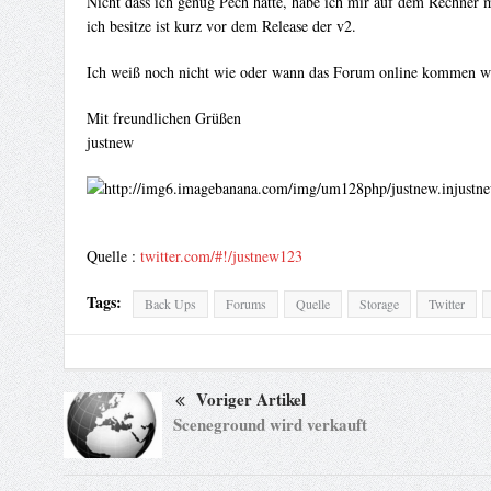
Nicht dass ich genug Pech hätte, habe ich mir auf dem Rechner 
ich besitze ist kurz vor dem Release der v2.
Ich weiß noch nicht wie oder wann das Forum online kommen wi
Mit freundlichen Grüßen
justnew
Quelle :
twitter.com/#!/justnew123
Tags:
Back Ups
Forums
Quelle
Storage
Twitter
Voriger Artikel
Sceneground wird verkauft