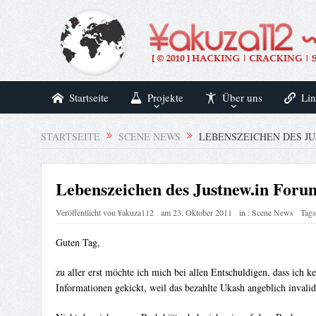
Startseite
Projekte
Über uns
Lin
STARTSEITE
SCENE NEWS
LEBENSZEICHEN DES J
Lebenszeichen des Justnew.in Foru
Veröffentlicht von
¥akuza112
am
23. Oktober 2011
in :
Scene News
Tags
Guten Tag,
zu aller erst möchte ich mich bei allen Entschuldigen, dass ic
Informationen gekickt, weil das bezahlte Ukash angeblich invalid