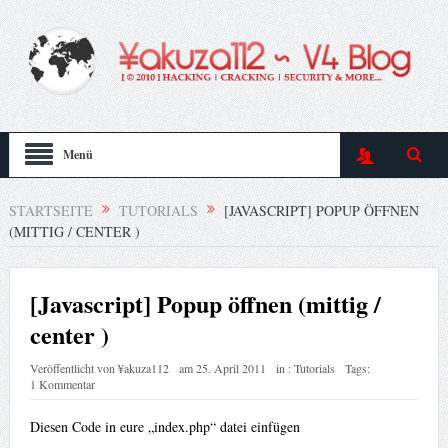
Menü
STARTSEITE
TUTORIALS
[JAVASCRIPT] POPUP ÖFFNEN
(MITTIG / CENTER )
[Javascript] Popup öffnen (mittig /
center )
Veröffentlicht von
¥akuza112
am
25. April 2011
in :
Tutorials
Tags:
1 Kommentar
Diesen Code in eure „index.php“ datei einfügen