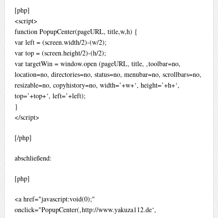
[php]
<script>
function PopupCenter(pageURL, title,w,h) {
var left = (screen.width/2)-(w/2);
var top = (screen.height/2)-(h/2);
var targetWin = window.open (pageURL, title, ‚toolbar=no,
location=no, directories=no, status=no, menubar=no, scrollbars=no,
resizable=no, copyhistory=no, width=’+w+‘, height=’+h+‘,
top=’+top+‘, left=’+left);
}
</script>
[/php]
abschließend:
[php]
<a href="javascript:void(0);"
onclick="PopupCenter(‚http://www.yakuza112.de‘,