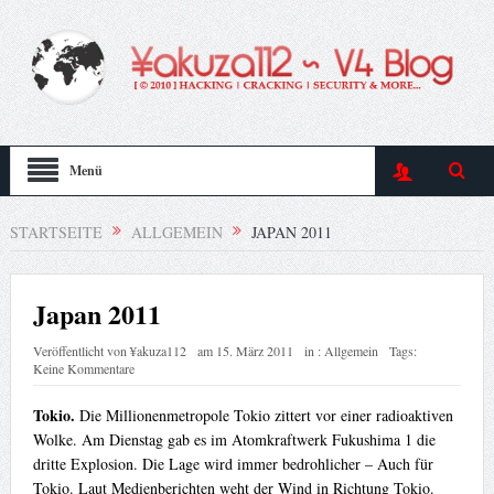
Menü
STARTSEITE
ALLGEMEIN
JAPAN 2011
Japan 2011
Veröffentlicht von
¥akuza112
am
15. März 2011
in :
Allgemein
Tags:
Keine Kommentare
Tokio.
Die Millionenmetropole Tokio zittert vor einer radioaktiven
Wolke. Am Dienstag gab es im Atomkraftwerk Fukushima 1 die
dritte Explosion. Die Lage wird immer bedrohlicher – Auch für
Tokio. Laut Medienberichten weht der Wind in Richtung Tokio.