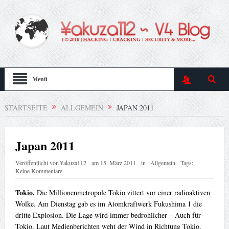
Menü
STARTSEITE
ALLGEMEIN
JAPAN 2011
Japan 2011
Veröffentlicht von
¥akuza112
am
15. März 2011
in :
Allgemein
Tags:
Keine Kommentare
Tokio.
Die Millionenmetropole Tokio zittert vor einer radioaktiven
Wolke. Am Dienstag gab es im Atomkraftwerk Fukushima 1 die
dritte Explosion. Die Lage wird immer bedrohlicher – Auch für
Tokio. Laut Medienberichten weht der Wind in Richtung Tokio.