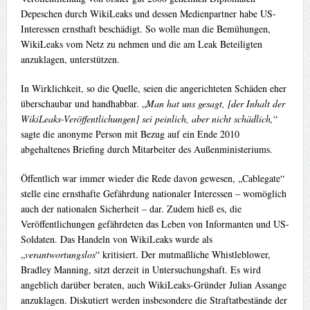
Depeschen durch WikiLeaks und dessen Medienpartner habe US-
Interessen ernsthaft beschädigt. So wolle man die Bemühungen,
WikiLeaks vom Netz zu nehmen und die am Leak Beteiligten
anzuklagen, unterstützen.
In Wirklichkeit, so die Quelle, seien die angerichteten Schäden eher
überschaubar und handhabbar. „
Man hat uns gesagt, [der Inhalt der
WikiLeaks-Veröffentlichungen] sei peinlich, aber nicht schädlich,
“
sagte die anonyme Person mit Bezug auf ein Ende 2010
abgehaltenes Briefing durch Mitarbeiter des Außenministeriums.
Öffentlich war immer wieder die Rede davon gewesen, „Cablegate“
stelle eine ernsthafte Gefährdung nationaler Interessen – womöglich
auch der nationalen Sicherheit – dar. Zudem hieß es, die
Veröffentlichungen gefährdeten das Leben von Informanten und US-
Soldaten. Das Handeln von WikiLeaks wurde als
„
verantwortungslos
“ kritisiert. Der mutmaßliche Whistleblower,
Bradley Manning, sitzt derzeit in Untersuchungshaft. Es wird
angeblich darüber beraten, auch WikiLeaks-Gründer Julian Assange
anzuklagen. Diskutiert werden insbesondere die Straftatbestände der