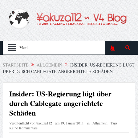
Menü
STARTSEITE
ALLGEMEIN
INSIDER: US-REGIERUNG LÜGT
ÜBER DURCH CABLEGATE ANGERICHTETE SCHÄDEN
Insider: US-Regierung lügt über
durch Cablegate angerichtete
Schäden
Veröffentlicht von
¥akuza112
am
19. Januar 2011
in :
Allgemein
Tags:
Keine Kommentare