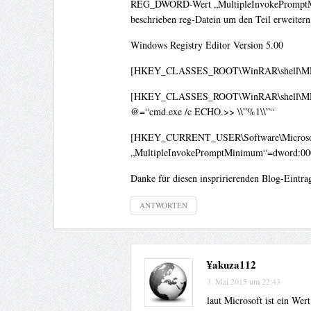
REG_DWORD-Wert „MultipleInvokePromptMinimu
beschrieben reg-Datein um den Teil erweitern.
Windows Registry Editor Version 5.00
[HKEY_CLASSES_ROOT\WinRAR\shell\MD
[HKEY_CLASSES_ROOT\WinRAR\shell\MD
@=“cmd.exe /c ECHO.>> \\”%1\\”“
[HKEY_CURRENT_USER\Software\Microsoft\
„MultipleInvokePromptMinimum“=dword:00
Danke für diesen inspririerenden Blog-Eintrag
ANTWORTEN
¥akuza112
3. Mai 2015 um 22:43
laut Microsoft ist ein Wer