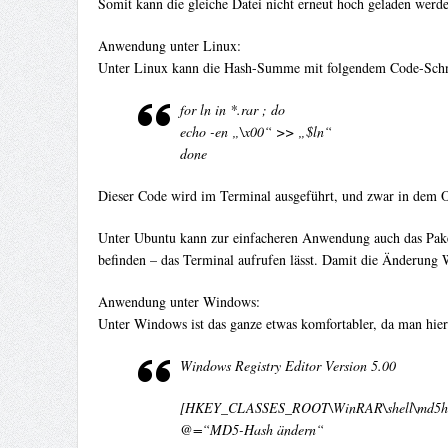
Somit kann die gleiche Datei nicht erneut hoch geladen werde
Anwendung unter Linux:
Unter Linux kann die Hash-Summe mit folgendem Code-Schni
for ln in *.rar ; do
echo -en „\x00“ >> „$ln“
done
Dieser Code wird im Terminal ausgeführt, und zwar in dem O
Unter Ubuntu kann zur einfacheren Anwendung auch das Paket 
befinden – das Terminal aufrufen lässt. Damit die Änderung 
Anwendung unter Windows:
Unter Windows ist das ganze etwas komfortabler, da man hier
Windows Registry Editor Version 5.00
[HKEY_CLASSES_ROOT\WinRAR\shell\md5h
@=“MD5-Hash ändern“