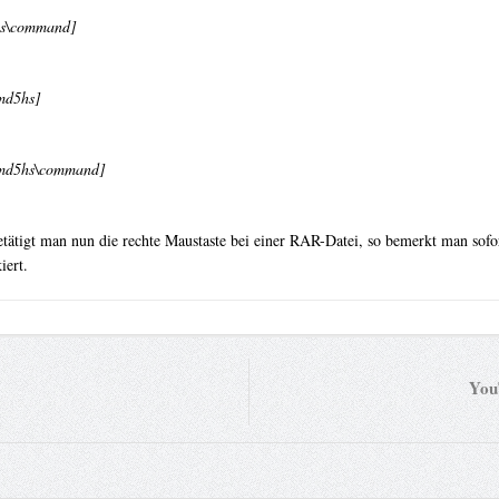
s\command]
d5hs]
d5hs\command]
etätigt man nun die rechte Maustaste bei einer RAR-Datei, so bemerkt man so
iert.
You