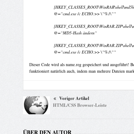
[HKEY_CLASSES_ROOT\WinRAR\shell\md5h
@=“cmd.exe /c ECHO.>> \“%1\““
[HKEY_CLASSES_ROOT\WinRAR.ZIP\shell\m
@=“MD5-Hash ändern“
[HKEY_CLASSES_ROOT\WinRAR.ZIP\shell\m
@=“cmd.exe /c ECHO.>> \“%1\““
Dieser Code wird als name.reg gespeichert und ausgeführt! B
funktioniert natürlich auch, indem man mehrere Dateien mark
Voriger Artikel
HTML/CSS Browser-Leiste
ÜBER DEN AUTOR