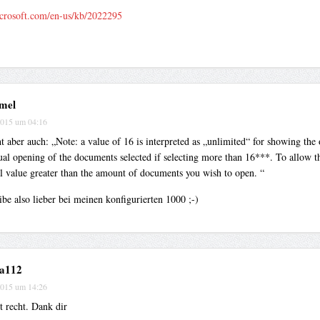
icrosoft.com/en-us/kb/2022295
mel
2015 um 04:16
t aber auch: „Note: a value of 16 is interpreted as „unlimited“ for showing th
ual opening of the documents selected if selecting more than 16***. To allow t
l value greater than the amount of documents you wish to open. “
ibe also lieber bei meinen konfigurierten 1000 ;-)
a112
2015 um 14:26
t recht. Dank dir