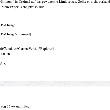
m“ in Dezimal auf das gewünschte Limit setzen. Sollte er nicht vorhanden
 Mein Export sieht jetzt so aus:
5-Change]
5-Change\command]
Windows\CurrentVersion\Explorer]
0003e8
! :-)
t von 16 == unlimited