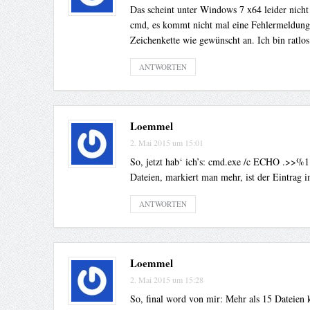
Das scheint unter Windows 7 x64 leider nich
cmd, es kommt nicht mal eine Fehlermeldung (
Zeichenkette wie gewünscht an. Ich bin ratlos 
ANTWORTEN
Loemmel
2. Mai 2015 um 15:01
So, jetzt hab‘ ich’s: cmd.exe /c ECHO .>>%1 
Dateien, markiert man mehr, ist der Eintrag 
ANTWORTEN
Loemmel
2. Mai 2015 um 15:28
So, final word von mir: Mehr als 15 Dateie