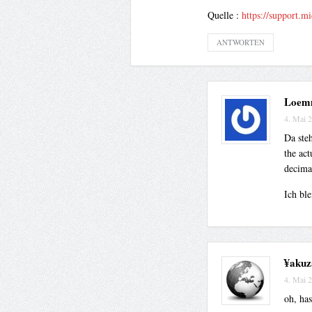
Quelle :
https://support.m
ANTWORTEN
Loem
4. Mai 
Da steh
the act
decima
Ich ble
¥akuz
4. Mai 
oh, has