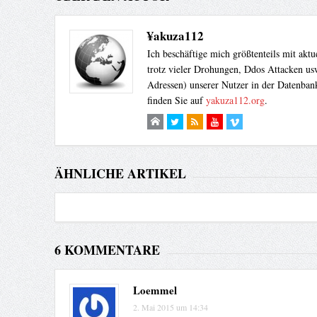
¥akuza112
Ich beschäftige mich größtenteils mit akt
trotz vieler Drohungen, Ddos Attacken usw
Adressen) unserer Nutzer in der Datenbank
finden Sie auf
yakuza112.org
.
ÄHNLICHE ARTIKEL
6 KOMMENTARE
Loemmel
2. Mai 2015 um 14:34