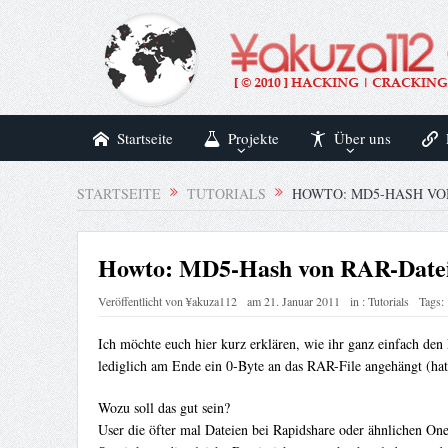
Startseite
Projekte
Über uns
STARTSEITE
TUTORIALS
HOWTO: MD5-HASH VO
Howto: MD5-Hash von RAR-Datei
Veröffentlicht von
¥akuza112
am
21. Januar 2011
in :
Tutorials
Tags:
Ich möchte euch hier kurz erklären, wie ihr ganz einfach de
lediglich am Ende ein 0-Byte an das RAR-File angehängt (hat 
Wozu soll das gut sein?
User die öfter mal Dateien bei Rapidshare oder ähnlichen On