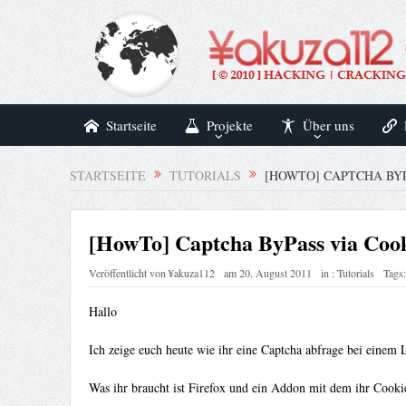
Startseite
Projekte
Über uns
STARTSEITE
TUTORIALS
[HOWTO] CAPTCHA BYP
[HowTo] Captcha ByPass via Cook
Veröffentlicht von
¥akuza112
am
20. August 2011
in :
Tutorials
Tags
Hallo
Ich zeige euch heute wie ihr eine Captcha abfrage bei einem
Was ihr braucht ist Firefox und ein Addon mit dem ihr Cooki