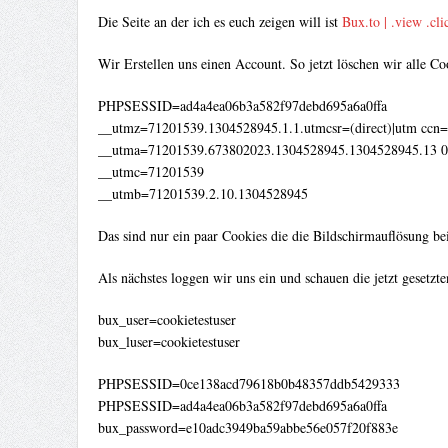
Die Seite an der ich es euch zeigen will ist
Bux.to | .view .cl
Wir Erstellen uns einen Account. So jetzt löschen wir alle C
PHPSESSID=ad4a4ea06b3a582f97debd695a6a0ffa
__utmz=71201539.1304528945.1.1.utmcsr=(direct)|utm ccn=
__utma=71201539.673802023.1304528945.1304528945.13 0
__utmc=71201539
__utmb=71201539.2.10.1304528945
Das sind nur ein paar Cookies die die Bildschirmauflösung be
Als nächstes loggen wir uns ein und schauen die jetzt gesetzt
bux_user=cookietestuser
bux_luser=cookietestuser
PHPSESSID=0ce138acd79618b0b48357ddb5429333
PHPSESSID=ad4a4ea06b3a582f97debd695a6a0ffa
bux_password=e10adc3949ba59abbe56e057f20f883e