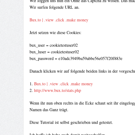
Wir loggen uns nun ein Ohne das Captcha zu wissen. Das mac
Wir surfen folgende URL an.
Bux.to | .view .click .make money
Jetzt setzen wie diese Cookies:
bux_user = cookietestuser02
bux_luser = cookietestuser02
bux_password = e10adc3949ba59abbe56e057f20f883e
Danach klicken wir auf folgende beiden links in der vorgesch
1.
Bux.to | .view .click .make money
2.
http://www.bux.to/stats.php
Wenn ihr nun oben rechts in die Ecke schaut seit ihr eingelo
Namen das Ganz trägt.
Diese Tutorial ist selbst geschrieben und getestet.
Ich hoffe ich habe euch damit weitegeholfen