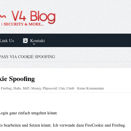
Link Us
Kontakt
ASS VIA COOKIE SPOOFING
ie Spoofing
:
Firebug
,
Hallo
,
Md5
,
Money
,
Phpsessid
,
Utm
,
Utmb
Keine Kommentare
 Login ganz einfach umgehen könnt.
es bearbeiten und Setzen könnt. Ich verwende dazu FireCookie und Firebug.