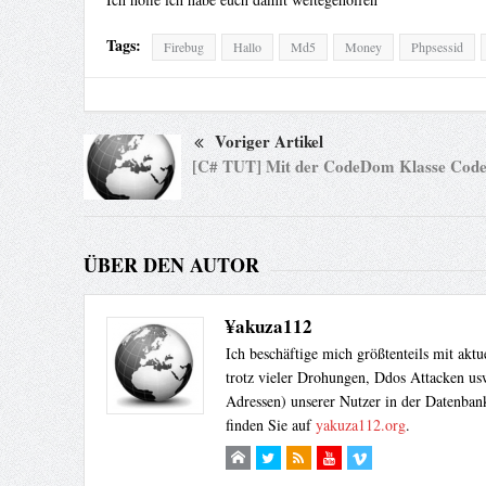
Tags:
Firebug
Hallo
Md5
Money
Phpsessid
Voriger Artikel
[C# TUT] Mit der CodeDom Klasse Code 
ÜBER DEN AUTOR
¥akuza112
Ich beschäftige mich größtenteils mit akt
trotz vieler Drohungen, Ddos Attacken usw
Adressen) unserer Nutzer in der Datenbank
finden Sie auf
yakuza112.org
.