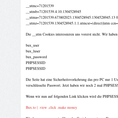
__utmc=71201539
__utmb=71201539.4.10.1304528945
__utma=71201539.673802023.1304528945.1304528945.13 0
__utmz=71201539.1304528945.1.1.utmcsr=(direct)|utm ccn=
Die __utm Cookies interessieren uns vorerst nicht. Wir haben
bux_user
bux_luser
bux_password
PHPSESSID
PHPSESSID
Die Seite hat eine Sicherheitsvorkehrung das pro PC nur 1 U
verschlüsselte Passwort. Jetzt haben wir noch 2 mal PHPSES
Wenn wir nun auf folgenden Link klicken wird die PHPSESSION
Bux.to | .view .click .make money