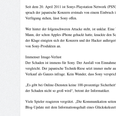
Seit dem 20. April 2011 ist Sonys Playstation Network (PSN)
sprach der japanische Konzern erstmals von einem Einbruch 
Verfügung stehen, lässt Sony offen.
Wer hinter der folgenschweren Attacke steht, ist unklar. Ein
Mann, der schon Apples iPhone gehackt hatte, knackte den Sch
der Klage einigten sich der Konzern und der Hacker außergeri
von Sony-Produkten an.
Immenser Image-Verlust
Der Schaden ist immens für Sony. Der Ausfall von Einnahme
vergleicht. Der japanische Technik-Riese setzt immer mehr auf
Verkauf als Ganzes infrage. Kein Wunder, dass Sony verspricht
„Es gibt bei Online-Diensten keine 100-prozentige Sicherhei
der Schaden nicht so groß wird“, betont der Informatiker.
Viele Spieler reagieren vergrätzt. „Die Kommunikation seitens
Blog-Update mit dem Informationsgehalt eines Glückskekszettels