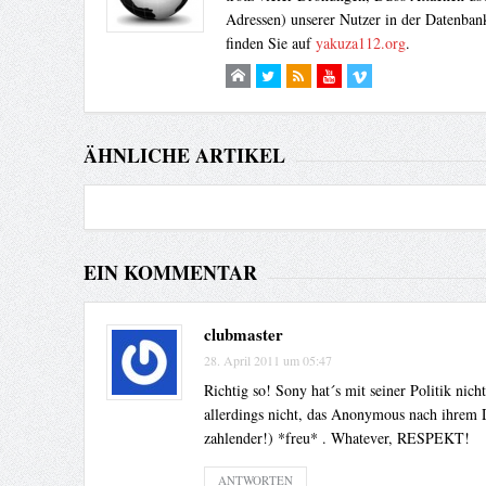
Adressen) unserer Nutzer in der Datenbank
finden Sie auf
yakuza112.org
.
ÄHNLICHE ARTIKEL
EIN KOMMENTAR
clubmaster
28. April 2011 um 05:47
Richtig so! Sony hat´s mit seiner Politik nic
allerdings nicht, das Anonymous nach ihrem D
zahlender!) *freu* . Whatever, RESPEKT!
ANTWORTEN