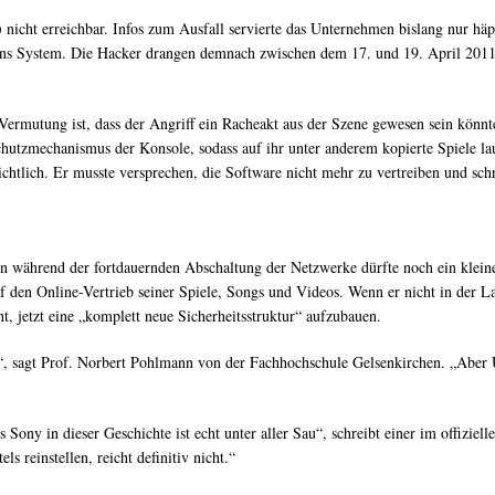
 nicht erreichbar. Infos zum Ausfall servierte das Unternehmen bislang nur h
ins System. Die Hacker drangen demnach zwischen dem 17. und 19. April 2011
e Vermutung ist, dass der Angriff ein Racheakt aus der Szene gewesen sein kön
utzmechanismus der Konsole, sodass auf ihr unter anderem kopierte Spiele lauf
chtlich. Er musste versprechen, die Software nicht mehr zu vertreiben und schr
n während der fortdauernden Abschaltung der Netzwerke dürfte noch ein klein
 den Online-Vertrieb seiner Spiele, Songs und Videos. Wenn er nicht in der Lage
, jetzt eine „komplett neue Sicherheitsstruktur“ aufzubauen.
t“, sagt Prof. Norbert Pohlmann von der Fachhochschule Gelsenkirchen. „Aber
 Sony in dieser Geschichte ist echt unter aller Sau“, schreibt einer im offizie
 reinstellen, reicht definitiv nicht.“