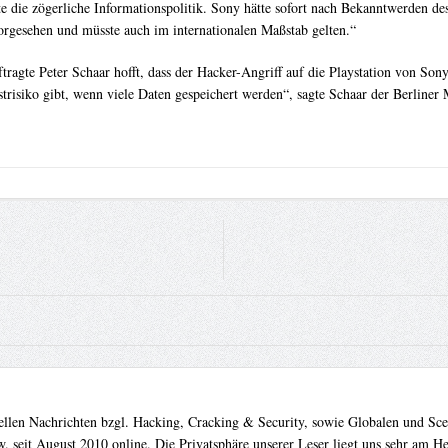
e die zögerliche Informationspolitik. Sony hätte sofort nach Bekanntwerden d
orgesehen und müsste auch im internationalen Maßstab gelten.“
tragte Peter Schaar hofft, dass der Hacker-Angriff auf die Playstation von So
trisiko gibt, wenn viele Daten gespeichert werden“, sagte Schaar der Berliner
uellen Nachrichten bzgl. Hacking, Cracking & Security, sowie Globalen und Sc
. seit August 2010 online. Die Privatsphäre unserer Leser liegt uns sehr am 