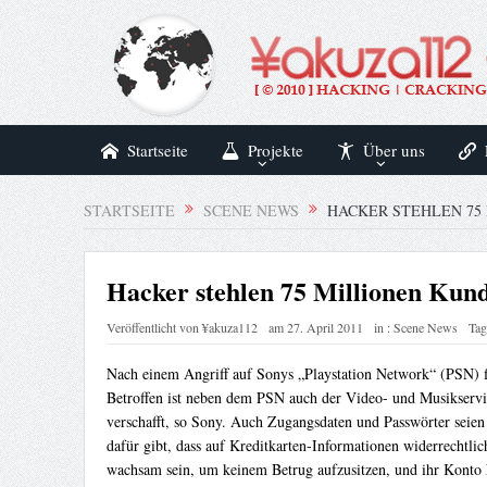
Startseite
Projekte
Über uns
STARTSEITE
SCENE NEWS
HACKER STEHLEN 75
Hacker stehlen 75 Millionen Kun
Veröffentlicht von
¥akuza112
am
27. April 2011
in :
Scene News
Tag
Nach einem Angriff auf Sonys „Playstation Network“ (PSN) f
Betroffen ist neben dem PSN auch der Video- und Musikservi
verschafft, so Sony. Auch Zugangsdaten und Passwörter seien
dafür gibt, dass auf Kreditkarten-Informationen widerrechtli
wachsam sein, um keinem Betrug aufzusitzen, und ihr Konto k