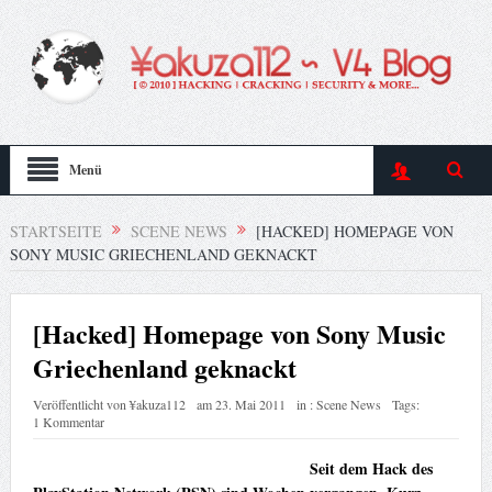
Menü
STARTSEITE
SCENE NEWS
[HACKED] HOMEPAGE VON
SONY MUSIC GRIECHENLAND GEKNACKT
[Hacked] Homepage von Sony Music
Griechenland geknackt
Veröffentlicht von
¥akuza112
am
23. Mai 2011
in :
Scene News
Tags:
1 Kommentar
Seit dem Hack des