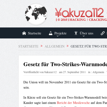
Startseite
Projekte
Über uns
STARTSEITE
ALLGEMEIN
GESETZ FÜR TWO-ST
Gesetz für Two-Strikes-Warnmode
Veröffentlicht von
¥akuza112
am
27. September 2011
in :
Allgemein
Die Union will im November 2011 ein Gesetz für ein Two-St
sein.
In Kürze soll ein Gesetz für ein Two-Strikes-Warnmodell bei
Kauder sagte laut einem
Bericht der Musikwoche
auf dem Par