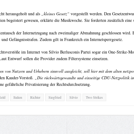
ht herausgeholt und als
„kleines Gesetz“
vorgestellt werden. Den Gesetzentwur
en begeistert gewesen, erklärte die Musikwoche. Sie forderten zusätzlich eine
atentausch der Internetzugang nach zweimaliger Abmahnung geschlossen wird. E
nd Gefängnisstrafen. Zudem gilt in Frankreich ein Internetsperrgesetz.
htsverstöße im Internet von Silvio Berlusconis Partei sogar ein One-Strike-M
Laut Entwurf sollen die Provider zudem Filtersysteme einsetzen.
sen von Nutzern und Urhebern sinnvoll ausgleicht, soll hier mit dem alten netz
den Kauder-Vorstoß.
„Die rückwärtsgewandte und einseitige CDU-Netzpolitik im 
ne gefährliche Privatisierung der Rechtsdurchsetzung.
Geld
Italien
Richter
Siegfried
Silvio
Two Strikes