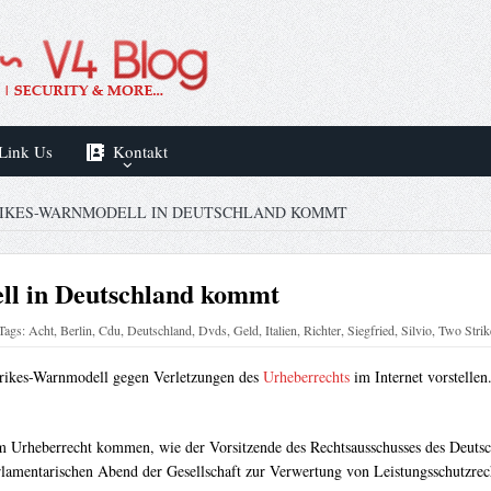
Link Us
Kontakt
RIKES-WARNMODELL IN DEUTSCHLAND KOMMT
ll in Deutschland kommt
Tags:
Acht
,
Berlin
,
Cdu
,
Deutschland
,
Dvds
,
Geld
,
Italien
,
Richter
,
Siegfried
,
Silvio
,
Two Strik
rikes-Warnmodell gegen Verletzungen des
Urheberrechts
im Internet vorstellen
m Urheberrecht kommen, wie der Vorsitzende des Rechtsausschusses des Deutsc
lamentarischen Abend der Gesellschaft zur Verwertung von Leistungsschutzre