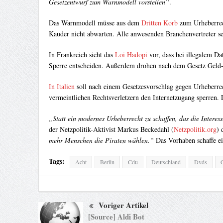
Gesetzentwurf zum Warnmodell vorstellen“
.
Das Warnmodell müsse aus dem
Dritten Korb
zum Urheberrec
Kauder nicht abwarten. Alle anwesenden Branchenvertreter sei
In Frankreich sieht das
Loi Hadopi
vor, dass bei illegalem D
Sperre entscheiden. Außerdem drohen nach dem Gesetz Geld- u
In Italien
soll nach einem Gesetzesvorschlag gegen Urheberrec
vermeintlichen Rechtsverletzern den Internetzugang sperren. 
„Statt ein modernes Urheberrecht zu schaffen, das die Interes
der Netzpolitik-Aktivist Markus Beckedahl (
Netzpolitik.org
) 
mehr Menschen die Piraten wählen.“
Das Vorhaben schaffe ei
Tags:
Acht
Berlin
Cdu
Deutschland
Dvds
Voriger Artikel
[Source] Aldi Bot