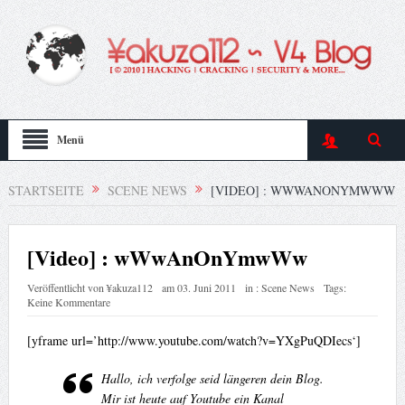
Menü
STARTSEITE
SCENE NEWS
[VIDEO] : WWWANONYMWWW
[Video] : wWwAnOnYmwWw
Veröffentlicht von
¥akuza112
am
03. Juni 2011
in :
Scene News
Tags:
Keine Kommentare
[yframe url=’http://www.youtube.com/watch?v=YXgPuQDIecs‘]
Hallo, ich verfolge seid längeren dein Blog.
Mir ist heute auf Youtube ein Kanal