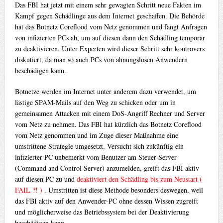
Das FBI hat jetzt mit einem sehr gewagten Schritt neue Fakten im
Kampf gegen Schädlinge aus dem Internet geschaffen. Die Behörde
hat das Botnetz Coreflood vom Netz genommen und fängt Anfragen
von infizierten PCs ab, um auf diesen dann den Schädling temporär
zu deaktivieren. Unter Experten wird dieser Schritt sehr kontrovers
diskutiert, da man so auch PCs von ahnungslosen Anwendern
beschädigen kann.
Botnetze werden im Internet unter anderem dazu verwendet, um
lästige SPAM-Mails auf den Weg zu schicken oder um in
gemeinsamen Attacken mit einem DoS-Angriff Rechner und Server
vom Netz zu nehmen. Das FBI hat kürzlich das Botnetz Coreflood
vom Netz genommen und im Zuge dieser Maßnahme eine
umstrittene Strategie umgesetzt. Versucht sich zukünftig ein
infizierter PC unbemerkt vom Benutzer am Steuer-Server
(Command and Control Server) anzumelden, greift das FBI aktiv
auf diesen PC zu und
deaktiviert den Schädling bis zum Neustart (
FAIL ?! )
. Umstritten ist diese Methode besonders deswegen, weil
das FBI aktiv auf den Anwender-PC ohne dessen Wissen zugreift
und möglicherweise das Betriebssystem bei der Deaktivierung
beschädigen kann.