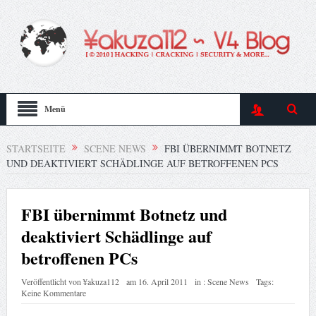
Menü
STARTSEITE
SCENE NEWS
FBI ÜBERNIMMT BOTNETZ
UND DEAKTIVIERT SCHÄDLINGE AUF BETROFFENEN PCS
FBI übernimmt Botnetz und
deaktiviert Schädlinge auf
betroffenen PCs
Veröffentlicht von
¥akuza112
am
16. April 2011
in :
Scene News
Tags:
Keine Kommentare