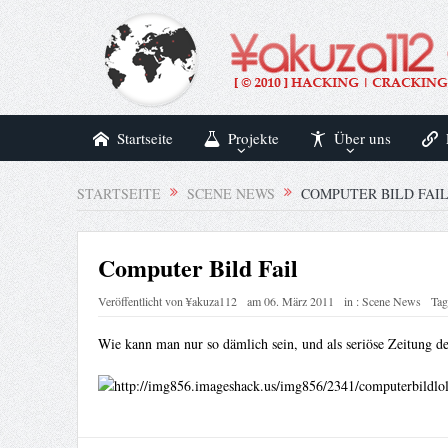
Startseite
Projekte
Über uns
STARTSEITE
SCENE NEWS
COMPUTER BILD FAI
Computer Bild Fail
Veröffentlicht von
¥akuza112
am
06. März 2011
in :
Scene News
Tag
Wie kann man nur so dämlich sein, und als seriöse Zeitung 