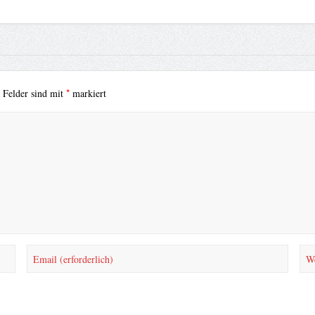
*
e Felder sind mit
markiert