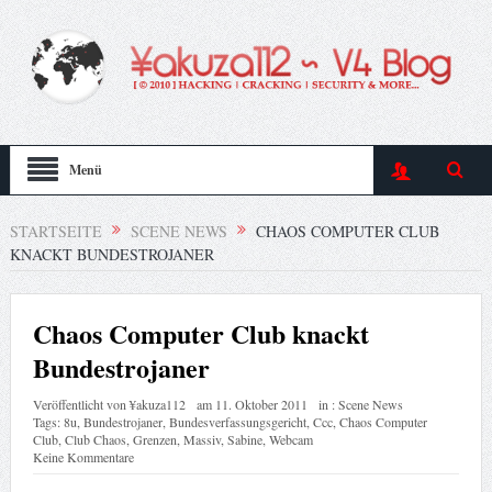
Menü
STARTSEITE
SCENE NEWS
CHAOS COMPUTER CLUB
KNACKT BUNDESTROJANER
Chaos Computer Club knackt
Bundestrojaner
Veröffentlicht von
¥akuza112
am
11. Oktober 2011
in :
Scene News
Tags:
8u
,
Bundestrojaner
,
Bundesverfassungsgericht
,
Ccc
,
Chaos Computer
Club
,
Club Chaos
,
Grenzen
,
Massiv
,
Sabine
,
Webcam
Keine Kommentare