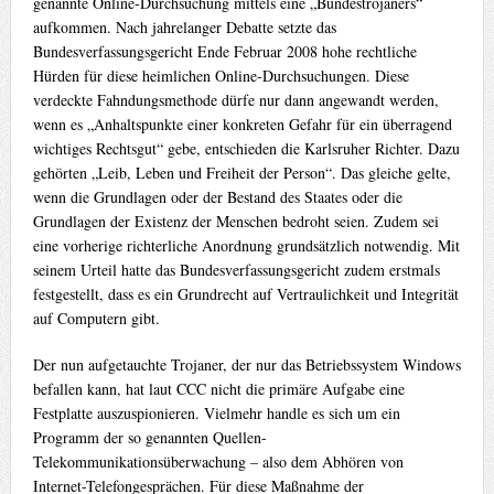
genannte Online-Durchsuchung mittels eine „Bundestrojaners“
aufkommen. Nach jahrelanger Debatte setzte das
Bundesverfassungsgericht Ende Februar 2008 hohe rechtliche
Hürden für diese heimlichen Online-Durchsuchungen. Diese
verdeckte Fahndungsmethode dürfe nur dann angewandt werden,
wenn es „Anhaltspunkte einer konkreten Gefahr für ein überragend
wichtiges Rechtsgut“ gebe, entschieden die Karlsruher Richter. Dazu
gehörten „Leib, Leben und Freiheit der Person“. Das gleiche gelte,
wenn die Grundlagen oder der Bestand des Staates oder die
Grundlagen der Existenz der Menschen bedroht seien. Zudem sei
eine vorherige richterliche Anordnung grundsätzlich notwendig. Mit
seinem Urteil hatte das Bundesverfassungsgericht zudem erstmals
festgestellt, dass es ein Grundrecht auf Vertraulichkeit und Integrität
auf Computern gibt.
Der nun aufgetauchte Trojaner, der nur das Betriebssystem Windows
befallen kann, hat laut CCC nicht die primäre Aufgabe eine
Festplatte auszuspionieren. Vielmehr handle es sich um ein
Programm der so genannten Quellen-
Telekommunikationsüberwachung – also dem Abhören von
Internet-Telefongesprächen. Für diese Maßnahme der