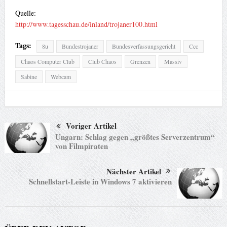
Quelle:
http://www.tagesschau.de/inland/trojaner100.html
Tags:
8u
Bundestrojaner
Bundesverfassungsgericht
Ccc
Chaos Computer Club
Club Chaos
Grenzen
Massiv
Sabine
Webcam
Voriger Artikel
Ungarn: Schlag gegen „größtes Serverzentrum“
von Filmpiraten
Nächster Artikel
Schnellstart-Leiste in Windows 7 aktivieren