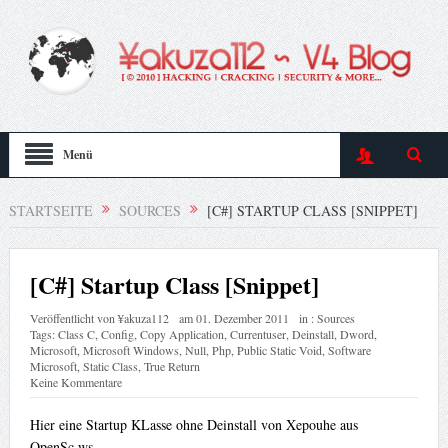
Menü
STARTSEITE
SOURCES
[C#] STARTUP CLASS [SNIPPET]
[C#] Startup Class [Snippet]
Veröffentlicht von
¥akuza112
am
01. Dezember 2011
in :
Sources
Tags:
Class C
,
Config
,
Copy Application
,
Currentuser
,
Deinstall
,
Dword
,
Microsoft
,
Microsoft Windows
,
Null
,
Php
,
Public Static Void
,
Software
Microsoft
,
Static Class
,
True Return
Keine Kommentare
Hier eine Startup KLasse ohne Deinstall von Xepouhe aus
OpenSc.ws