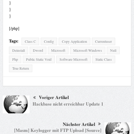
}
}
}
[/php]
Tags:
Class C
Config
Copy Application
Currentuser
Deinstall
Dword
Microsoft
Microsoft Windows
Null
Php
Public Static Void
Software Microsoft
Static Class
True Return
Voriger Artikel
Hackbase nicht erreichbar Update 1
Nächster Artikel
[Masm] Keylogger mit FTP Upload [Source]