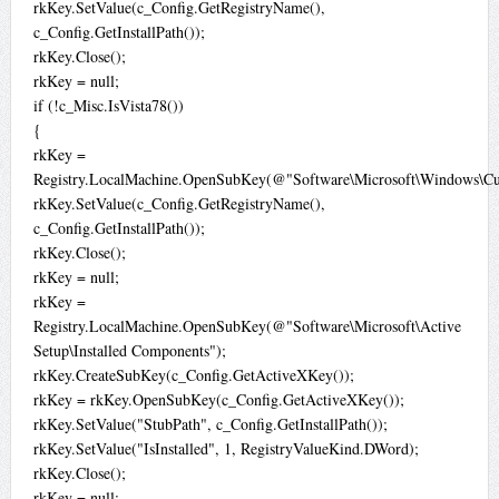
rkKey.SetValue(c_Config.GetRegistryName(),
c_Config.GetInstallPath());
rkKey.Close();
rkKey = null;
if (!c_Misc.IsVista78())
{
rkKey =
Registry.LocalMachine.OpenSubKey(@"Software\Microsoft\Windows\Cur
rkKey.SetValue(c_Config.GetRegistryName(),
c_Config.GetInstallPath());
rkKey.Close();
rkKey = null;
rkKey =
Registry.LocalMachine.OpenSubKey(@"Software\Microsoft\Active
Setup\Installed Components");
rkKey.CreateSubKey(c_Config.GetActiveXKey());
rkKey = rkKey.OpenSubKey(c_Config.GetActiveXKey());
rkKey.SetValue("StubPath", c_Config.GetInstallPath());
rkKey.SetValue("IsInstalled", 1, RegistryValueKind.DWord);
rkKey.Close();
rkKey = null;