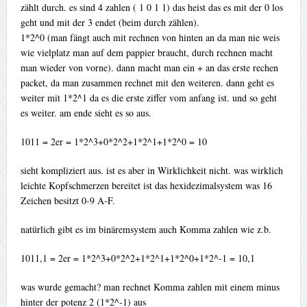
zählt durch. es sind 4 zahlen ( 1 0 1 1) das heist das es mit der 0 los
geht und mit der 3 endet (beim durch zählen).
1*2^0 (man fängt auch mit rechnen von hinten an da man nie weis
wie vielplatz man auf dem pappier braucht, durch rechnen macht
man wieder von vorne). dann macht man ein + an das erste rechen
packet, da man zusammen rechnet mit den weiteren. dann geht es
weiter mit 1*2^1 da es die erste ziffer vom anfang ist. und so geht
es weiter. am ende sieht es so aus.
1011 = 2er = 1*2^3+0*2^2+1*2^1+1*2^0 = 10
sieht kompliziert aus. ist es aber in Wirklichkeit nicht. was wirklich
leichte Kopfschmerzen bereitet ist das hexidezimalsystem was 16
Zeichen besitzt 0-9 A-F.
natürlich gibt es im binäremsystem auch Komma zahlen wie z.b.
1011,1 = 2er = 1*2^3+0*2^2+1*2^1+1*2^0+1*2^-1 = 10,1
was wurde gemacht? man rechnet Komma zahlen mit einem minus
hinter der potenz 2 (1*2^-1) aus