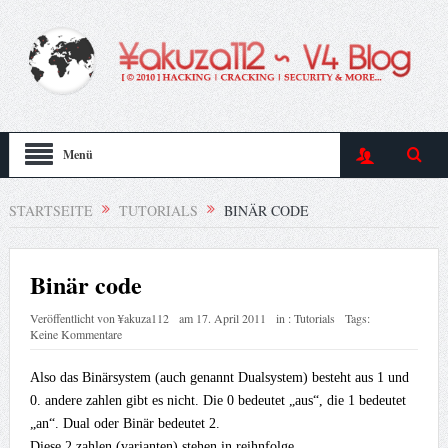
Menü
STARTSEITE
TUTORIALS
BINÄR CODE
Binär code
Veröffentlicht von
¥akuza112
am
17. April 2011
in :
Tutorials
Tags:
Keine Kommentare
Also das Binärsystem (auch genannt Dualsystem) besteht aus 1 und
0. andere zahlen gibt es nicht. Die 0 bedeutet „aus“, die 1 bedeutet
„an“. Dual oder Binär bedeutet 2.
Diese 2 zahlen (varianten) stehen in reihnfolge.