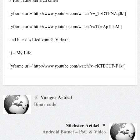
3 Fault Line Serie zu sehen
[yframe url=’http://www.youtube.com/watch?v=_TzDTFNZq0k‘]
[yframe url=’http://www.youtube.com/watch?v=TfrrAp1blaM‘]
und hier das Lied vom 2. Video :
jj – My Life
[yframe url=’http://www.youtube.com/watch?v=rKTECUF-F1k‘]
Voriger Artikel
Binär code
Nächster Artikel
Android Botnet – PoC & Video