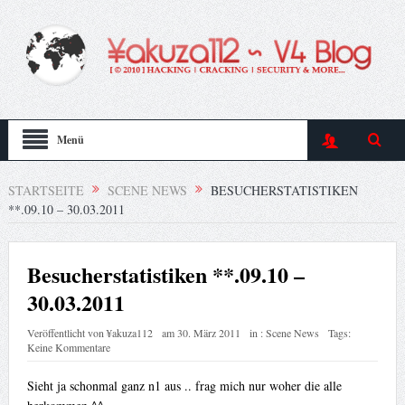
Menü
STARTSEITE
SCENE NEWS
BESUCHERSTATISTIKEN
**.09.10 – 30.03.2011
Besucherstatistiken **.09.10 –
30.03.2011
Veröffentlicht von
¥akuza112
am
30. März 2011
in :
Scene News
Tags:
Keine Kommentare
Sieht ja schonmal ganz n1 aus .. frag mich nur woher die alle