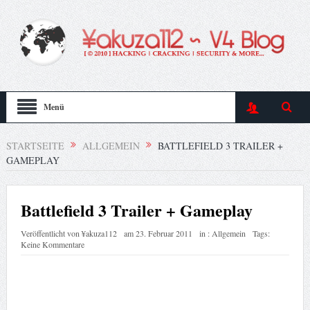
Menü
STARTSEITE
ALLGEMEIN
BATTLEFIELD 3 TRAILER +
GAMEPLAY
Battlefield 3 Trailer + Gameplay
Veröffentlicht von
¥akuza112
am
23. Februar 2011
in :
Allgemein
Tags:
Keine Kommentare