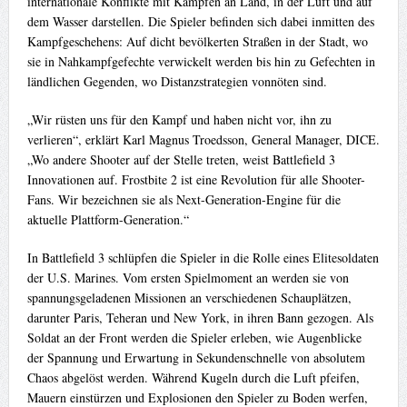
internationale Konflikte mit Kämpfen an Land, in der Luft und auf
dem Wasser darstellen. Die Spieler befinden sich dabei inmitten des
Kampfgeschehens: Auf dicht bevölkerten Straßen in der Stadt, wo
sie in Nahkampfgefechte verwickelt werden bis hin zu Gefechten in
ländlichen Gegenden, wo Distanzstrategien vonnöten sind.
„Wir rüsten uns für den Kampf und haben nicht vor, ihn zu
verlieren“, erklärt Karl Magnus Troedsson, General Manager, DICE.
„Wo andere Shooter auf der Stelle treten, weist Battlefield 3
Innovationen auf. Frostbite 2 ist eine Revolution für alle Shooter-
Fans. Wir bezeichnen sie als Next-Generation-Engine für die
aktuelle Plattform-Generation.“
In Battlefield 3 schlüpfen die Spieler in die Rolle eines Elitesoldaten
der U.S. Marines. Vom ersten Spielmoment an werden sie von
spannungsgeladenen Missionen an verschiedenen Schauplätzen,
darunter Paris, Teheran und New York, in ihren Bann gezogen. Als
Soldat an der Front werden die Spieler erleben, wie Augenblicke
der Spannung und Erwartung in Sekundenschnelle von absolutem
Chaos abgelöst werden. Während Kugeln durch die Luft pfeifen,
Mauern einstürzen und Explosionen den Spieler zu Boden werfen,