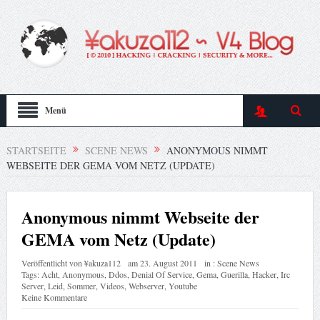
Menü
STARTSEITE
SCENE NEWS
ANONYMOUS NIMMT
WEBSEITE DER GEMA VOM NETZ (UPDATE)
Anonymous nimmt Webseite der
GEMA vom Netz (Update)
Veröffentlicht von
¥akuza112
am
23. August 2011
in :
Scene News
Tags:
Acht
,
Anonymous
,
Ddos
,
Denial Of Service
,
Gema
,
Guerilla
,
Hacker
,
Irc
Server
,
Leid
,
Sommer
,
Videos
,
Webserver
,
Youtube
Keine Kommentare