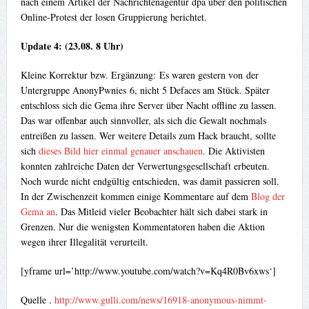
nach einem Artikel der Nachrichtenagentur dpa über den politischen
Online-Protest der losen Gruppierung berichtet.
Update 4: (23.08. 8 Uhr)
Kleine Korrektur bzw. Ergänzung: Es waren gestern von der
Untergruppe AnonyPwnies 6, nicht 5 Defaces am Stück. Später
entschloss sich die Gema ihre Server über Nacht offline zu lassen.
Das war offenbar auch sinnvoller, als sich die Gewalt nochmals
entreißen zu lassen. Wer weitere Details zum Hack braucht, sollte
sich
dieses Bild hier einmal genauer anschauen
. Die Aktivisten
konnten zahlreiche Daten der Verwertungsgesellschaft erbeuten.
Noch wurde nicht endgültig entschieden, was damit passieren soll.
In der Zwischenzeit kommen einige Kommentare auf dem
Blog der
Gema an
. Das Mitleid vieler Beobachter hält sich dabei stark in
Grenzen. Nur die wenigsten Kommentatoren haben die Aktion
wegen ihrer Illegalität verurteilt.
[yframe url=’http://www.youtube.com/watch?v=Kq4R0Bv6xws‘]
Quelle .
http://www.gulli.com/news/16918-anonymous-nimmt-