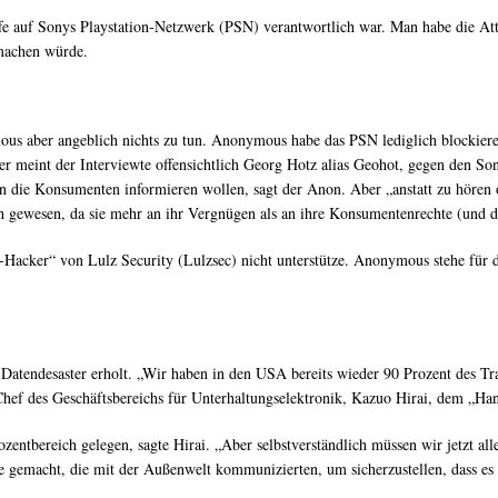
auf Sonys Playstation-Netzwerk (PSN) verantwortlich war. Man habe die Attack
machen würde.
us aber angeblich nichts zu tun. Anonymous habe das PSN lediglich blockieren
r meint der Interviewte offensichtlich Georg Hotz alias Geohot, gegen den Sony
man die Konsumenten informieren wollen, sagt der Anon. Aber „anstatt zu hören
sch gewesen, da sie mehr an ihr Vergnügen als an ihre Konsumentenrechte (und d
Hacker“ von Lulz Security (Lulzsec) nicht unterstütze. Anonymous stehe für di
Datendesaster erholt. „Wir haben in den USA bereits wieder 90 Prozent des Tr
 Chef des Geschäftsbereichs für Unterhaltungselektronik, Kazuo Hirai, dem „Han
ntbereich gelegen, sagte Hirai. „Aber selbstverständlich müssen wir jetzt all
 gemacht, die mit der Außenwelt kommunizierten, um sicherzustellen, dass es 