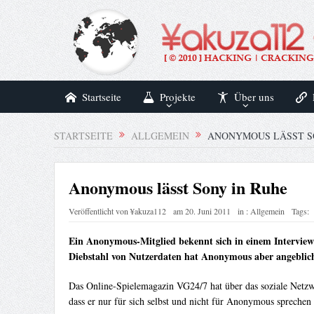
Startseite
Projekte
Über uns
STARTSEITE
ALLGEMEIN
ANONYMOUS LÄSST S
Anonymous lässt Sony in Ruhe
Veröffentlicht von
¥akuza112
am
20. Juni 2011
in :
Allgemein
Tags:
Ein Anonymous-Mitglied bekennt sich in einem Interview
Diebstahl von Nutzerdaten hat Anonymous aber angeblich
Das Online-Spielemagazin VG24/7 hat über das soziale Netzwe
dass er nur für sich selbst und nicht für Anonymous sprechen