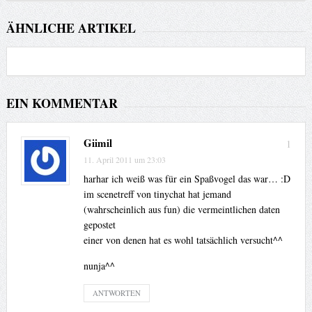
ÄHNLICHE ARTIKEL
EIN KOMMENTAR
Giimil
1
11. April 2011 um 23:03
harhar ich weiß was für ein Spaßvogel das war… :D
im scenetreff von tinychat hat jemand
(wahrscheinlich aus fun) die vermeintlichen daten
gepostet
einer von denen hat es wohl tatsächlich versucht^^
nunja^^
ANTWORTEN