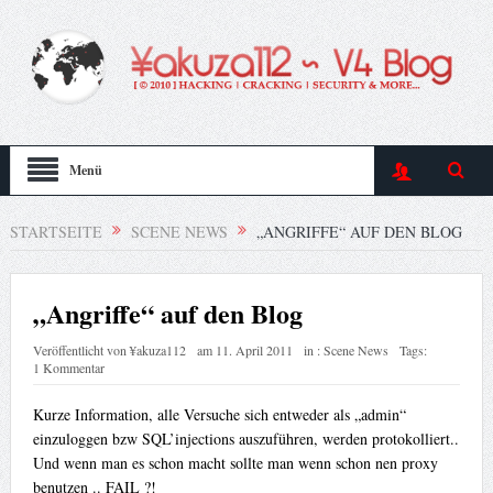
Menü
STARTSEITE
SCENE NEWS
„ANGRIFFE“ AUF DEN BLOG
„Angriffe“ auf den Blog
Veröffentlicht von
¥akuza112
am
11. April 2011
in :
Scene News
Tags:
1 Kommentar
Kurze Information, alle Versuche sich entweder als „admin“
einzuloggen bzw SQL’injections auszuführen, werden protokolliert..
Und wenn man es schon macht sollte man wenn schon nen proxy
benutzen .. FAIL ?!