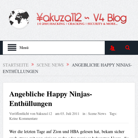
Menü
STARTSEITE
SCENE NEWS
ANGEBLICHE HAPPY NINJAS-
ENTHÜLLUNGEN
Angebliche Happy Ninjas-
Enthüllungen
Veröffentlicht von
¥akuza112
am
03. Juli 2011
in :
Scene News
Tags:
Keine Kommentare
Wer die letzten Tage auf Zion und HBA gelesen hat, bekam sicher