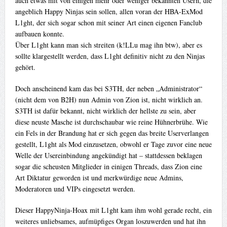
auch etwas mit von einigen mehr oder weniger bekannten Usern, die
angeblich Happy Ninjas sein sollen, allen voran der HBA-ExMod
L1ght, der sich sogar schon mit seiner Art einen eigenen Fanclub
aufbauen konnte.
Über L1ght kann man sich streiten (k!LLu mag ihn btw), aber es
sollte klargestellt werden, dass L1ght definitiv nicht zu den Ninjas
gehört.
Doch anscheinend kam das bei S3TH, der neben „Administrator“
(nicht dem von B2H) nun Admin von Zion ist, nicht wirklich an.
S3TH ist dafür bekannt, nicht wirklich der hellste zu sein, aber
diese neuste Masche ist durchschaubar wie reine Hühnerbrühe. Wie
ein Fels in der Brandung hat er sich gegen das breite Userverlangen
gestellt, L1ght als Mod einzusetzen, obwohl er Tage zuvor eine neue
Welle der Usereinbindung angekündigt hat – stattdessen beklagen
sogar die scheusten Mitglieder in einigen Threads, dass Zion eine
Art Diktatur geworden ist und merkwürdige neue Admins,
Moderatoren und VIPs eingesetzt werden.
Dieser HappyNinja-Hoax mit L1ght kam ihm wohl gerade recht, ein
weiteres unliebsames, aufmüpfiges Organ loszuwerden und hat ihn