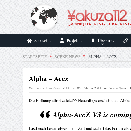
Startseite
Projekte
Über uns
STARTSEITE
SCENE NEWS
ALPHA – ACCZ
Alpha – Accz
Veröffentlicht von
¥akuza112
am
05. Februar 2011
in :
Scene News
T
Die Hoffnung stirbt zuletzt^^ Neuerdings erscheint auf Alpha
Alpha-AccZ V3 is comin
Lasst euch besser etwas mehr Zeit und sichert das Forum ab, al