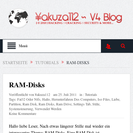
Menü
STARTSEITE
TUTORIALS
RAM-DISKS
RAM-Disks
Veröffentlicht von
¥akuza112
am
25. Juli 2011
in :
Tutorials
Tags:
Fat32 Oder Ntfs
,
Hallo
,
Herunterfahren Des Computers
,
Iso Files
,
Liebe
,
Partition
,
Ram Disk
,
Ram Disks
,
Ram Drive
,
Settings Tab
,
Stille
,
Systemsteuerung
,
Verwendet Werden
Keine Kommentare
Hallo liebe Leser, Nach etwas längerer Stille mal wieder ein
interessantes Thema: RAM-Disks. Eine RAM-Disk ist