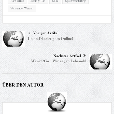
Ram Drive
Settings Tab
Stille
Systemsteuerung
Verwendet Werden
Voriger Artikel
Union-District goes Online!
Nächster Artikel
Warez2Go : Wir sagen Lebewohl
ÜBER DEN AUTOR