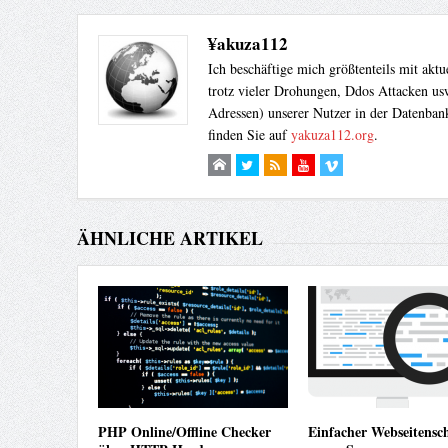
¥akuza112
Ich beschäftige mich größtenteils mit akt
trotz vieler Drohungen, Ddos Attacken usw
Adressen) unserer Nutzer in der Datenbank
finden Sie auf
yakuza112.org
.
ÄHNLICHE ARTIKEL
PHP Online/Offline Checker
Einfacher Webseitensc