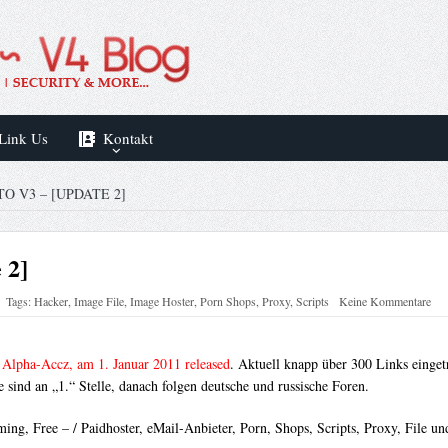
Link Us
Kontakt
O V3 – [UPDATE 2]
 2]
Tags:
Hacker
,
Image File
,
Image Hoster
,
Porn Shops
,
Proxy
,
Scripts
Keine Kommentare
 Alpha-Accz, am 1. Januar 2011 released
. Aktuell knapp über 300 Links einget
e sind an „1.“ Stelle, danach folgen deutsche und russische Foren
.
, Free – / Paidhoster, eMail-Anbieter, Porn, Shops, Scripts, Proxy, File und