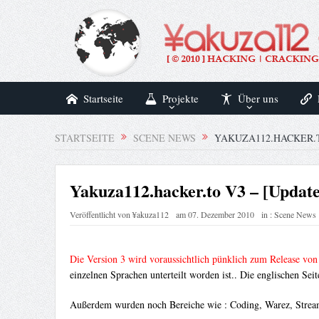
Startseite
Projekte
Über uns
STARTSEITE
SCENE NEWS
YAKUZA112.HACKER.T
Yakuza112.hacker.to V3 – [Update
Veröffentlicht von
¥akuza112
am
07. Dezember 2010
in :
Scene News
Die Version 3 wird voraussichtlich pünklich zum Release von
einzelnen Sprachen unterteilt worden ist.. Die englischen Seit
Außerdem wurden noch Bereiche wie : Coding, Warez, Streaming