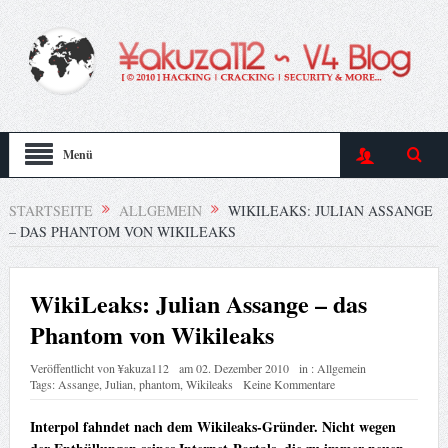
Menü
STARTSEITE
ALLGEMEIN
WIKILEAKS: JULIAN ASSANGE
– DAS PHANTOM VON WIKILEAKS
WikiLeaks: Julian Assange – das
Phantom von Wikileaks
Veröffentlicht von
¥akuza112
am
02. Dezember 2010
in :
Allgemein
Tags:
Assange
,
Julian
,
phantom
,
Wikileaks
Keine Kommentare
Interpol fahndet nach dem Wikileaks-Gründer. Nicht wegen