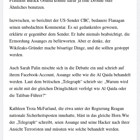
Präsident Barack Obama könnte dafür ja eine Drohne oder
Ähnliches benutzen.
Inzwischen, so berichtet der US-Sender CBC, bedauere Flanagan
seinen unbedachten Kommentar. Es sei gedankenlos gewesen,
erklärte er gegenüber dem Sender. Er habe niemals beabsichtigt, die
Ermordung Assanges zu befürworten. Aber er denke, der
Wikileaks-Gründer mache bösartige Dinge, und die sollten gestoppt
werden.
Auch Sarah Palin mischte sich in die Debatte ein und schrieb auf
ihrem Facebook-Account, Assange sollte wie die Al Qaida behandelt
werden. Laut dem britischen „Telegraph“ schrieb sie: „Warum wird
er nicht mit der gleichen Dringlichkeit verfolgt wie Al Qaida oder
die Taliban-Führer?“
Kathleen Troia McFarland, die etwa unter der Regierung Reagan
nationale Sicherheitsposten innehatte, bläst in das gleiche Horn.Wie
der „Telegraph“ schreibt, seien Assange und seine Hacker nach ihrer
Ansicht Terroristen und müssten wie solche behandelt werden.