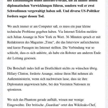
der Enthüllungen seines Internet-Portals, die zu immer neuen
diplomatischen Verwicklungen führen, sondern weil er zwei
Schwedinnen vergewaltigt haben soll. Und diverse US-Politiker
fordern sogar dessen Tod.
Wo auch immer er am Computer saß, es muss ein paar kleine
technische Probleme gegeben haben. Via Internet-Telefon meldete
sich Julian Assange in New York zu Wort. 36 Minuten sprach er mit
Redakteuren des Magazins „Time“, die das Interview aufzeichneten
und kurze Passagen ins Internet stellten. Die Verbindung war so
schlecht, dass es sich anhörte, als habe ein Roboter am anderen Ende
der Leitung gesessen.
Die Botschaft indes ließ an Deutlichkeit nichts zu wünschen übrig.
Hillary Clinton, forderte Assange, müsse ihren Hut nehmen als
Außenministerin, wenn sich nachweisen lasse, dass sie ihre
Diplomaten angewiesen habe, bei den Vereinten Nationen zu
spionieren.
Wo sich das Phantom gerade aufhält, wissen nur wenige
Eingeweihte. Der britische „Guardian“ ortet den Wikileaks-Chef,