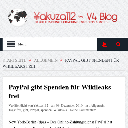
Menü
STARTSEITE
ALLGEMEIN
PAYPAL GIBT SPENDEN FÜR
WIKILEAKS FREI
PayPal gibt Spenden für Wikileaks
frei
Veröffentlicht von
¥akuza112
am
09. Dezember 2010
in :
Allgemein
Tags:
frei
,
gibt
,
Paypal
,
spenden
,
Wikileaks
Keine Kommentare
New York/Berlin (dpa) – Der Online-Zahlungsdienst PayPal hat