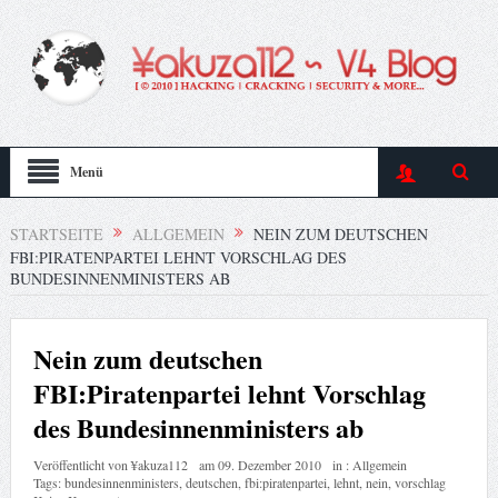
Menü
STARTSEITE
ALLGEMEIN
NEIN ZUM DEUTSCHEN
FBI:PIRATENPARTEI LEHNT VORSCHLAG DES
BUNDESINNENMINISTERS AB
Nein zum deutschen
FBI:Piratenpartei lehnt Vorschlag
des Bundesinnenministers ab
Veröffentlicht von
¥akuza112
am
09. Dezember 2010
in :
Allgemein
Tags:
bundesinnenministers
,
deutschen
,
fbi:piratenpartei
,
lehnt
,
nein
,
vorschlag