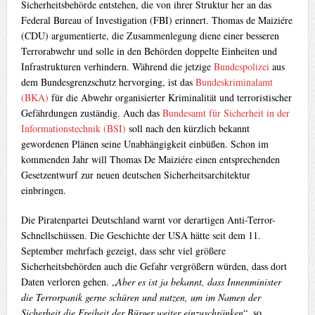
Sicherheitsbehörde entstehen, die von ihrer Struktur her an das
Federal Bureau of Investigation (FBI) erinnert. Thomas de Maiziére
(CDU) argumentierte, die Zusammenlegung diene einer besseren
Terrorabwehr und solle in den Behörden doppelte Einheiten und
Infrastrukturen verhindern. Während die jetzige
Bundespolizei
aus
dem Bundesgrenzschutz hervorging, ist das
Bundeskriminalamt
(BKA)
für die Abwehr organisierter Kriminalität und terroristischer
Gefährdungen zuständig. Auch das
Bundesamt für Sicherheit in der
Informationstechnik (BSI)
soll nach den kürzlich bekannt
gewordenen Plänen seine Unabhängigkeit einbüßen. Schon im
kommenden Jahr will Thomas De Maiziére einen entsprechenden
Gesetzentwurf zur neuen deutschen Sicherheitsarchitektur
einbringen.
Die Piratenpartei Deutschland warnt vor derartigen Anti-Terror-
Schnellschüssen. Die Geschichte der USA hätte seit dem 11.
September mehrfach gezeigt, dass sehr viel größere
Sicherheitsbehörden auch die Gefahr vergrößern würden, dass dort
Daten verloren gehen. „
Aber es ist ja bekannt, dass Innenminister
die Terrorpanik gerne schüren und nutzen, um im Namen der
Sicherheit die Freiheit der Bürger weiter einzuschränken
“, so