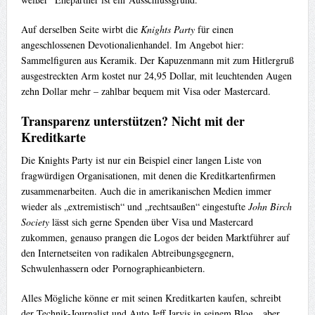
Auf derselben Seite wirbt die
Knights Party
für einen
angeschlossenen Devotionalienhandel. Im Angebot hier:
Sammelfiguren aus Keramik. Der Kapuzenmann mit zum Hitlergruß
ausgestreckten Arm kostet nur 24,95 Dollar, mit leuchtenden Augen
zehn Dollar mehr – zahlbar bequem mit Visa oder Mastercard.
Transparenz unterstützen? Nicht mit der
Kreditkarte
Die Knights Party ist nur ein Beispiel einer langen Liste von
fragwürdigen Organisationen, mit denen die Kreditkartenfirmen
zusammenarbeiten. Auch die in amerikanischen Medien immer
wieder als „extremistisch“ und „rechtsaußen“ eingestufte
John Birch
Society
lässt sich gerne Spenden über Visa und Mastercard
zukommen, genauso prangen die Logos der beiden Marktführer auf
den Internetseiten von radikalen Abtreibungsgegnern,
Schwulenhassern oder Pornographieanbietern.
Alles Mögliche könne er mit seinen Kreditkarten kaufen, schreibt
der Technik-Journalist und Auto Jeff Jarvis in seinem Blog, „aber