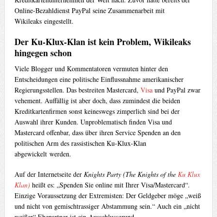
Online-Bezahldienst PayPal seine Zusammenarbeit mit
Wikileaks eingestellt.
Der Ku-Klux-Klan ist kein Problem, Wikileaks
hingegen schon
Viele Blogger und Kommentatoren vermuten hinter den
Entscheidungen eine politische Einflussnahme amerikanischer
Regierungsstellen. Das bestreiten Mastercard,
Visa
und PayPal zwar
vehement. Auffällig ist aber doch, dass zumindest die beiden
Kreditkartenfirmen sonst keineswegs zimperlich sind bei der
Auswahl ihrer Kunden. Unproblematisch finden Visa und
Mastercard offenbar, dass über ihren Service Spenden an den
politischen Arm des rassistischen Ku-Klux-Klan
abgewickelt werden.
Auf der Internetseite der
Knights Party (The Knights of the
Ku Klux
Klan)
heißt es: „Spenden Sie online mit Ihrer Visa/Mastercard“.
Einzige Voraussetzung der Extremisten: Der Geldgeber möge „weiß
und nicht von gemischtrassiger Abstammung sein.“ Auch ein „nicht
weißer“ Ehepartner ist ein Ausschlussgrund.