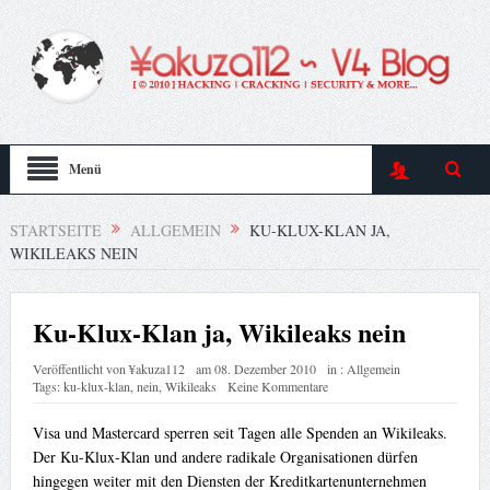
Menü
STARTSEITE
ALLGEMEIN
KU-KLUX-KLAN JA,
WIKILEAKS NEIN
Ku-Klux-Klan ja, Wikileaks nein
Veröffentlicht von
¥akuza112
am
08. Dezember 2010
in :
Allgemein
Tags:
ku-klux-klan
,
nein
,
Wikileaks
Keine Kommentare
Visa und Mastercard sperren seit Tagen alle Spenden an Wikileaks.
Der Ku-Klux-Klan und andere radikale Organisationen dürfen
hingegen weiter mit den Diensten der Kreditkartenunternehmen