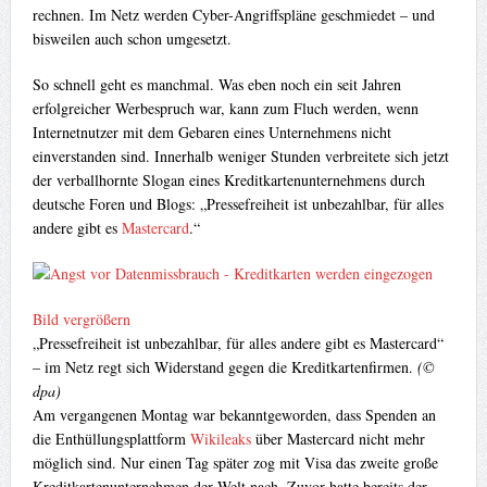
rechnen. Im Netz werden Cyber-Angriffspläne geschmiedet – und
bisweilen auch schon umgesetzt.
So schnell geht es manchmal. Was eben noch ein seit Jahren
erfolgreicher Werbespruch war, kann zum Fluch werden, wenn
Internetnutzer mit dem Gebaren eines Unternehmens nicht
einverstanden sind. Innerhalb weniger Stunden verbreitete sich jetzt
der verballhornte Slogan eines Kreditkartenunternehmens durch
deutsche Foren und Blogs: „Pressefreiheit ist unbezahlbar, für alles
andere gibt es
Mastercard
.“
Bild vergrößern
„Pressefreiheit ist unbezahlbar, für alles andere gibt es Mastercard“
– im Netz regt sich Widerstand gegen die Kreditkartenfirmen.
(©
dpa)
Am vergangenen Montag war bekanntgeworden, dass Spenden an
die Enthüllungsplattform
Wikileaks
über Mastercard nicht mehr
möglich sind. Nur einen Tag später zog mit Visa das zweite große
Kreditkartenunternehmen der Welt nach. Zuvor hatte bereits der