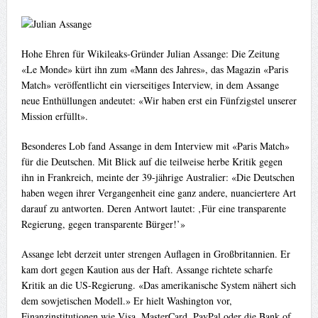
Hohe Ehren für Wikileaks-Gründer Julian Assange: Die Zeitung
«Le Monde» kürt ihn zum «Mann des Jahres», das Magazin «Paris
Match» veröffentlicht ein vierseitiges Interview, in dem Assange
neue Enthüllungen andeutet: «Wir haben erst ein Fünfzigstel unserer
Mission erfüllt».
Besonderes Lob fand Assange in dem Interview mit «Paris Match»
für die Deutschen. Mit Blick auf die teilweise herbe Kritik gegen
ihn in Frankreich, meinte der 39-jährige Australier: «Die Deutschen
haben wegen ihrer Vergangenheit eine ganz andere, nuanciertere Art
darauf zu antworten. Deren Antwort lautet: ‚Für eine transparente
Regierung, gegen transparente Bürger!’»
Assange lebt derzeit unter strengen Auflagen in Großbritannien. Er
kam dort gegen Kaution aus der Haft. Assange richtete scharfe
Kritik an die US-Regierung. «Das amerikanische System nähert sich
dem sowjetischen Modell.» Er hielt Washington vor,
Finanzinstitutionen wie Visa, MasterCard, PayPal oder die Bank of