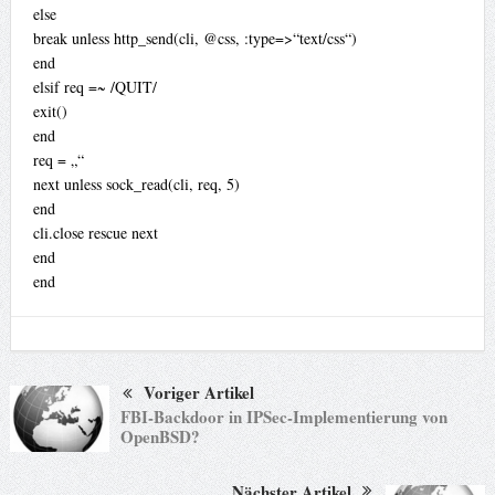
else
break unless http_send(cli, @css, :type=>“text/css“)
end
elsif req =~ /QUIT/
exit()
end
req = „“
next unless sock_read(cli, req, 5)
end
cli.close rescue next
end
end
Voriger Artikel
FBI-Backdoor in IPSec-Implementierung von
OpenBSD?
Nächster Artikel