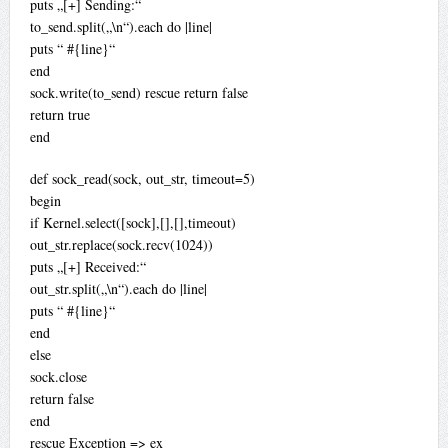
puts „[+] Sending:“
to_send.split(„\n“).each do |line|
puts “ #{line}“
end
sock.write(to_send) rescue return false
return true
end
def sock_read(sock, out_str, timeout=5)
begin
if Kernel.select([sock],[],[],timeout)
out_str.replace(sock.recv(1024))
puts „[+] Received:“
out_str.split(„\n“).each do |line|
puts “ #{line}“
end
else
sock.close
return false
end
rescue Exception => ex