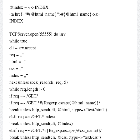
@index = <<-INDEX
<a href=“#{@html_name}“>#{@html_name}</a>
INDEX
TCPServer.open(55555) do |srv|
while true
cli = srv.accept
req = „“
html = „“
css = „“
index = „“
next unless sock_read(cli, req, 5)
while req.length > 0
if req =~ /GET/
if req =~ /GET.*#{Regexp.escape(@html_name)}/
break unless http_send(cli, @html, :type=>“text/html“)
elsif req =~ /GET.*index/
break unless http_send(cli, @index)
elsif req =~ /GET.*#{Regexp.escape(@css_name)}/
break unless http_send(cli, @css, :type=>“text/css“)