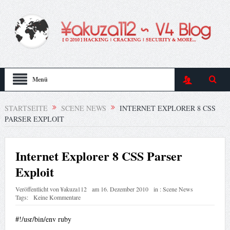
Menü
STARTSEITE
SCENE NEWS
INTERNET EXPLORER 8 CSS
PARSER EXPLOIT
Internet Explorer 8 CSS Parser
Exploit
Veröffentlicht von
¥akuza112
am
16. Dezember 2010
in :
Scene News
Tags:
Keine Kommentare
#!/usr/bin/env ruby