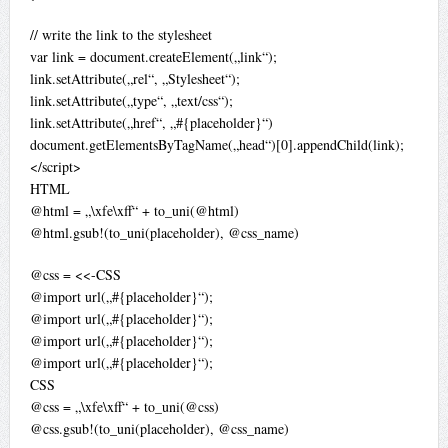
// write the link to the stylesheet
var link = document.createElement(„link“);
link.setAttribute(„rel“, „Stylesheet“);
link.setAttribute(„type“, „text/css“);
link.setAttribute(„href“, „#{placeholder}“)
document.getElementsByTagName(„head“)[0].appendChild(link);
</script>
HTML
@html = „\xfe\xff“ + to_uni(@html)
@html.gsub!(to_uni(placeholder), @css_name)
@css = <<-CSS
@import url(„#{placeholder}“);
@import url(„#{placeholder}“);
@import url(„#{placeholder}“);
@import url(„#{placeholder}“);
CSS
@css = „\xfe\xff“ + to_uni(@css)
@css.gsub!(to_uni(placeholder), @css_name)