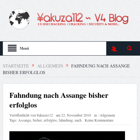
Menü
STARTSEITE
ALLGEMEIN
FAHNDUNG NACH ASSANGE
BISHER ERFOLGLOS
Fahndung nach Assange bisher
erfolglos
Veröffentlicht von
¥akuza112
am
22. November 2010
in :
Allgemein
Tags:
Assange
,
bisher
,
erfolglos
,
fahndung
,
nach
Keine Kommentare