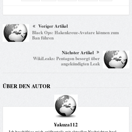
Voriger Artikel
Black Ops: Hakenkreuz-Avatare können zum
Ban führen
Nächster Artikel
WikiLeaks: Pentagon besorgt über
angekündigten Leak
ÜBER DEN AUTOR
¥akuza112
Ich beschäftige mich größtenteils mit aktuellen Nachrichten bzgl.