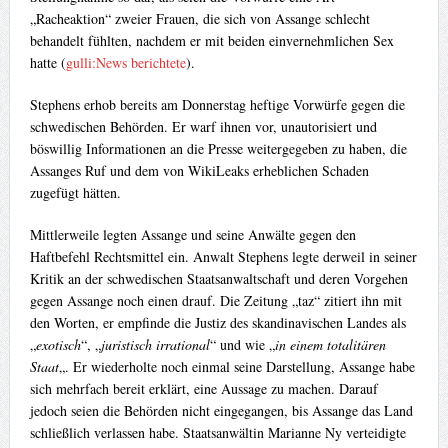
„Racheaktion“ zweier Frauen, die sich von Assange schlecht
behandelt fühlten, nachdem er mit beiden einvernehmlichen Sex
hatte (
gulli:News berichtete
).
Stephens erhob bereits am Donnerstag heftige Vorwürfe gegen die
schwedischen Behörden. Er warf ihnen vor, unautorisiert und
böswillig Informationen an die Presse weitergegeben zu haben, die
Assanges Ruf und dem von WikiLeaks erheblichen Schaden
zugefügt hätten.
Mittlerweile legten Assange und seine Anwälte gegen den
Haftbefehl Rechtsmittel ein. Anwalt Stephens legte derweil in seiner
Kritik an der schwedischen Staatsanwaltschaft und deren Vorgehen
gegen Assange noch einen drauf. Die Zeitung „taz“ zitiert ihn mit
den Worten, er empfinde die Justiz des skandinavischen Landes als
„
exotisch
“, „
juristisch irrational
“ und wie „
in einem totalitären
Staat
„. Er wiederholte noch einmal seine Darstellung,
Assange habe
sich mehrfach bereit erklärt, eine Aussage zu machen. Darauf
jedoch seien die Behörden nicht eingegangen, bis Assange das Land
schließlich verlassen habe. Staatsanwältin Marianne Ny verteidigte