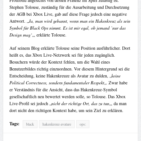
Profilbild angesichts von dessen Präsenz im Spiel zulässig ist.
Stephen Tolouse, zuständig für die Ausarbeitung und Durchsetzung
der AGB bei Xbox Live, gab auf diese Frage jedoch eine negative
Antwort. „
Ja, man wird gebannt, wenn man ein Hakenkreuz als sein
Symbol für Black Ops nimmt. Es ist mir egal, ob jemand ’nur das
Design mag‘
„, erklärte Tolouse.
Auf seinem Blog erklärte Tolouse seine Position ausführlicher. Dort
heißt es, das Xbox Live-Netzwerk sei für jeden zugänglich.
Besuchern würde der Kontext fehlen, um die Wahl eines
Benutzerbildes richtig einzuordnen. Vor diesem Hintergrund sei die
Entscheidung, keine Hakenkreuze als Avatar zu dulden, „
keine
Political Correctness, sondern fundamentaler Respekt
„. Zwar habe
er Verständnis für die Ansicht, dass das Hakenkreuz-Symbol
gesellschaftlich neu bewertet werden solle, so Tolouse. Das Xbox
Live-Profil sei jedoch „
nicht der richtige Ort, das zu tun
„, da man
dort nicht den richtigen Kontext habe, um sein Ziel zu erklären.
Tags:
black
hakenkreuz-avatare
ops: