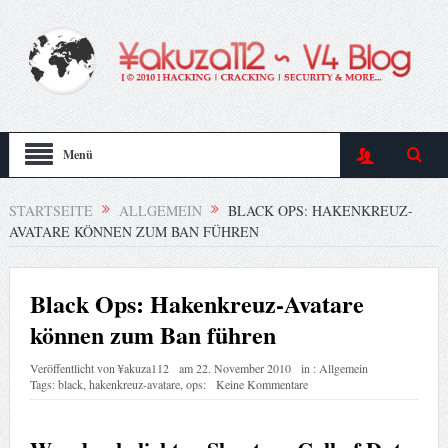
Menü
STARTSEITE
ALLGEMEIN
BLACK OPS: HAKENKREUZ-
AVATARE KÖNNEN ZUM BAN FÜHREN
Black Ops: Hakenkreuz-Avatare
können zum Ban führen
Veröffentlicht von
¥akuza112
am
22. November 2010
in :
Allgemein
Tags:
black
,
hakenkreuz-avatare
,
ops:
Keine Kommentare