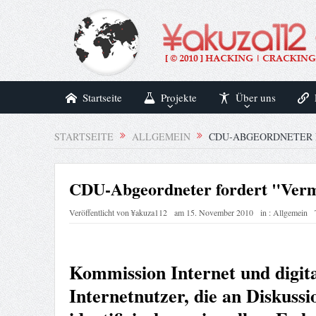
Startseite
Projekte
Über uns
STARTSEITE
ALLGEMEIN
CDU-ABGEORDNETER 
CDU-Abgeordneter fordert "Ver
Veröffentlicht von
¥akuza112
am
15. November 2010
in :
Allgemein
Kommission Internet und digita
Internetnutzer, die an Diskussi