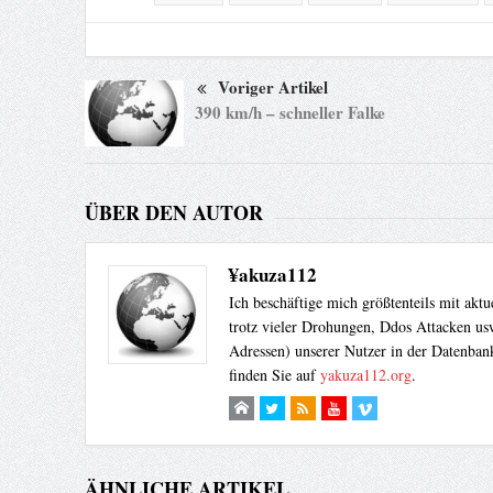
Voriger Artikel
390 km/h – schneller Falke
ÜBER DEN AUTOR
¥akuza112
Ich beschäftige mich größtenteils mit akt
trotz vieler Drohungen, Ddos Attacken usw
Adressen) unserer Nutzer in der Datenbank
finden Sie auf
yakuza112.org
.
ÄHNLICHE ARTIKEL