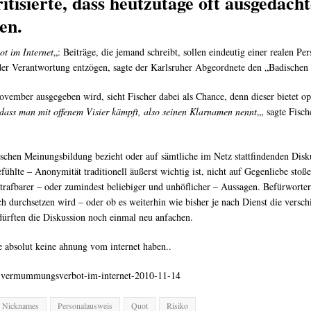
 kritisierte, dass heutzutage oft ausgeda
en.
t im Internet
„: Beiträge, die jemand schreibt, sollen eindeutig einer realen Pe
 der Verantwortung entzögen, sagte der Karlsruher Abgeordnete den „Badischen
vember ausgegeben wird, sieht Fischer dabei als Chance, denn dieser bietet opt
dass man mit offenem Visier kämpft, also seinen Klarnamen nennt
„, sagte Fisch
schen Meinungsbildung bezieht oder auf sämtliche im Netz stattfindenden Diskuss
fühlte – Anonymität traditionell äußerst wichtig ist, nicht auf Gegenliebe stoße
trafbarer – oder zumindest beliebiger und unhöflicher – Aussagen. Befürworte
h durchsetzen wird – oder ob es weiterhin wie bisher je nach Dienst die versc
ürften die Diskussion noch einmal neu anfachen.
 absolut keine ahnung vom internet haben..
rt-vermummungsverbot-im-internet-2010-11-14
Nicknames
Personalausweis
Quot
Risiko