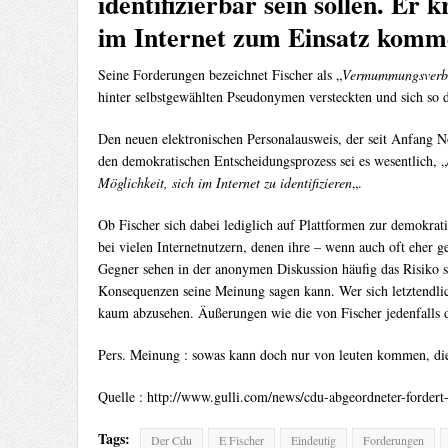
identifizierbar sein sollen. Er
im Internet zum Einsatz komm
Seine Forderungen bezeichnet Fischer als „
Vermummungsverbo
hinter selbstgewählten Pseudonymen versteckten und sich so
Den neuen elektronischen Personalausweis, der seit Anfang No
den demokratischen Entscheidungsprozess sei es wesentlich, „
Möglichkeit, sich im Internet zu identifizieren
„.
Ob Fischer sich dabei lediglich auf Plattformen zur demokrati
bei vielen Internetnutzern, denen ihre – wenn auch oft eher ge
Gegner sehen in der anonymen Diskussion häufig das Risiko s
Konsequenzen seine Meinung sagen kann. Wer sich letztendlic
kaum abzusehen. Äußerungen wie die von Fischer jedenfalls d
Pers. Meinung : sowas kann doch nur von leuten kommen, die
Quelle : http://www.gulli.com/news/cdu-abgeordneter-forde
Tags:
Der Cdu
E Fischer
Eindeutig
Forderungen