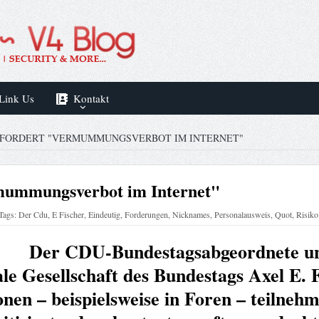
Link Us
Kontakt
FORDERT "VERMUMMUNGSVERBOT IM INTERNET"
mummungsverbot im Internet"
Tags:
Der Cdu
,
E Fischer
,
Eindeutig
,
Forderungen
,
Nicknames
,
Personalausweis
,
Quot
,
Risiko
Der CDU-Bundestagsabgeordnete un
le Gesellschaft des Bundestags Axel E. F
onen – beispielsweise in Foren – teilnehm