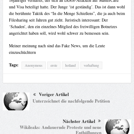
16jähriger verhaftet, der sich an DDoS-Attacken auf MasterCard
und Visa beteiligt hatte. Der Junge ‘ist geständig’. Das ist dann wohl
die berühmte Taktik des “In die Menge Schießens”, die ja auch beim
Filesharing seit Jahren gut zieht. Juristisch interessant: Der
‘Schaden’, den ein einzelnes Mitglied des freiwilligen Botnetzes
angerichtet haben soll, wird wohl schwer zu bemessen sein.
Meiner meinung nach sind das Fake News, um die Leute
einzuschüchtern
Tags:
Anonymous
erste
holland
verhaftung
Voriger Artikel
Unterzeichnet die nachfolgende Petition
Nächster Artikel
Wikileaks: Andauernde Proteste und neue
Enthüllungen