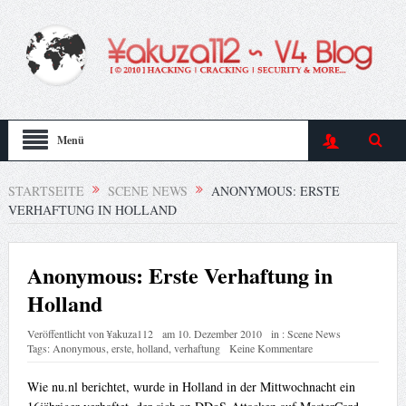
Menü
STARTSEITE
SCENE NEWS
ANONYMOUS: ERSTE
VERHAFTUNG IN HOLLAND
Anonymous: Erste Verhaftung in
Holland
Veröffentlicht von
¥akuza112
am
10. Dezember 2010
in :
Scene News
Tags:
Anonymous
,
erste
,
holland
,
verhaftung
Keine Kommentare
Wie nu.nl berichtet, wurde in Holland in der Mittwochnacht ein