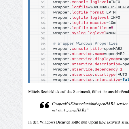
wrapper.
console
.
loglevel
=INFO
wrapper.
logfile
=%OPENHAB_USERDAT
wrapper.
logfile
.
format
=LPTM
wrapper.
logfile
.
loglevel
=INFO
wrapper.
logfile
.
maxsize
=10m
wrapper.
logfile
.
maxfiles
=
5
wrapper.
syslog
.
loglevel
=NONE
# Wrapper Windows Properties
wrapper.
console
.
title
=openHAB2
wrapper.
ntservice
.
name
=openHAB2
wrapper.
ntservice
.
displayname
=op
wrapper.
ntservice
.
description
=op
wrapper.
ntservice
.
dependency
.
1
=
wrapper.
ntservice
.
starttype
=AUTO
wrapper.
ntservice
.
interactive
=
fa
Mittels Rechtsklick auf das Startmenü, öffnet ihr anschließe
C:\openHAB2\userdata\bin\openHAB2-service.b
net start „openHAB2“
In den Windows Diensten sollte nun OpenHab2 aktiviert sein.