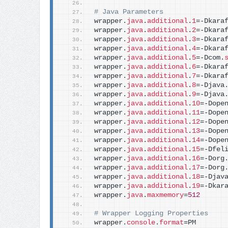
# Java Parameters
wrapper.
java
.
additional
.
1
=-Dkara
wrapper.
java
.
additional
.
2
=-Dkara
wrapper.
java
.
additional
.
3
=-Dkara
wrapper.
java
.
additional
.
4
=-Dkara
wrapper.
java
.
additional
.
5
=-Dcom.
wrapper.
java
.
additional
.
6
=-Dkara
wrapper.
java
.
additional
.
7
=-Dkara
wrapper.
java
.
additional
.
8
=-Djava
wrapper.
java
.
additional
.
9
=-Djava
wrapper.
java
.
additional
.
10
=-Dope
wrapper.
java
.
additional
.
11
=-Dope
wrapper.
java
.
additional
.
12
=-Dope
wrapper.
java
.
additional
.
13
=-Dope
wrapper.
java
.
additional
.
14
=-Dope
wrapper.
java
.
additional
.
15
=-Dfel
wrapper.
java
.
additional
.
16
=-Dorg
wrapper.
java
.
additional
.
17
=-Dorg
wrapper.
java
.
additional
.
18
=-Djav
wrapper.
java
.
additional
.
19
=-Dkar
wrapper.
java
.
maxmemory
=
512
# Wrapper Logging Properties
wrapper.
console
.
format
=PM