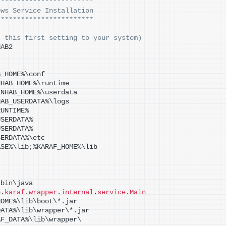
************************
ows Service Installation
************************
t this first setting to your system)
HAB2
B_HOME%\conf
NHAB_HOME%\runtime
ENHAB_HOME%\userdata
HAB_USERDATA%\logs
RUNTIME%
USERDATA%
USERDATA%
SERDATA%\etc
ASE%\lib;%KARAF_HOME%\lib
\bin\java
e
.
karaf
.
wrapper
.
internal
.
service
.
Main
HOME%\lib\boot\*.jar
DATA%\lib\wrapper\*.jar
AF_DATA%\lib\wrapper\