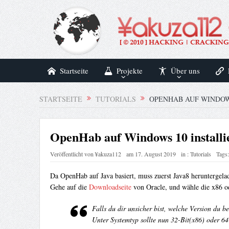
Startseite
Projekte
Über uns
STARTSEITE
TUTORIALS
OPENHAB AUF WINDOW
OpenHab auf Windows 10 installi
Veröffentlicht von
¥akuza112
am
17. August 2019
in :
Tutorials
Tags:
Da OpenHab auf Java basiert, muss zuerst Java8 heruntergela
Gehe auf die
Downloadseite
von Oracle, und wähle die x86 od
Falls du dir unsicher bist, welche Version du
Unter Systemtyp sollte nun 32-Bit(x86) oder 64