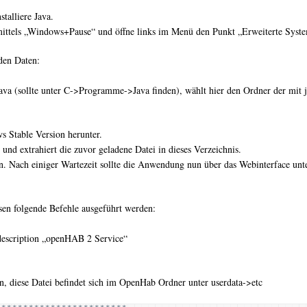
talliere Java.
 mittels „Windows+Pause“ und öffne links im Menü den Punkt „Erweiterte Syst
nden Daten:
ava (sollte unter C->Programme->Java finden), wählt hier den Ordner der mit 
 Stable Version herunter.
d extrahiert die zuvor geladene Datei in dieses Verzeichnis.
n. Nach einiger Wartezeit sollte die Anwendung nun über das Webinterface unt
en folgende Befehle ausgeführt werden:
escription „openHAB 2 Service“
 diese Datei befindet sich im OpenHab Ordner unter userdata->etc