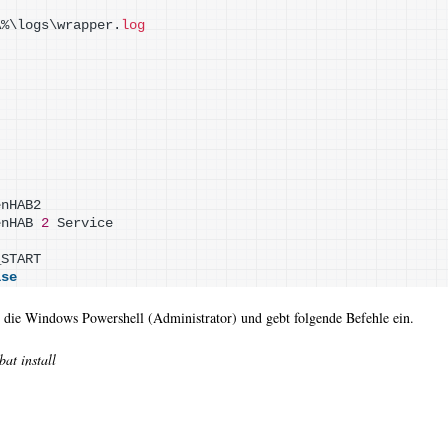
A%\logs\wrapper.
log
enHAB2
enHAB 
2
 Service
_START
lse
nd die Windows Powershell (Administrator) und gebt folgende Befehle ein.
at install