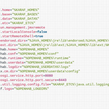
f.
home
=
"%KARAF_HOME%"
f.
base
=
"%KARAF_BASE%"
f.
data
=
"%KARAF_DATA%"
f.
etc
=
"%KARAF_ETC%"
sun
.
management
.
jmxremote
f.
startLocalConsole
=
false
f.
startRemoteShell
=
true
.
endorsed
.
dirs
=
"%JAVA_HOME%\jre\lib\endorsed;%JAVA_HOME%
.
ext
.
dirs
=
"%JAVA_HOME%\jre\lib\ext;%JAVA_HOME%\lib\ext;%
nhab.
home
=
"%OPENHAB_HOME%"
nhab.
conf
=
"%OPENHAB_HOME%\conf"
nhab.
runtime
=
"%OPENHAB_HOME%\runtime"
nhab.
userdata
=
"%OPENHAB_HOME%\userdata"
nhab.
logdir
=
"%OPENHAB_USERDATA%\logs"
ix.
cm
.
dir
=
"%OPENHAB_HOME%\userdata\config"
.
osgi
.
service
.
http
.
port
=
8080
.
osgi
.
service
.
http
.
port
.
secure
=
8443
a.
util
.
logging
.
config
.
file
=
"%KARAF_ETC%\java.util.loggin
af.
logs
=
"%OPENHAB_LOGDIR%"