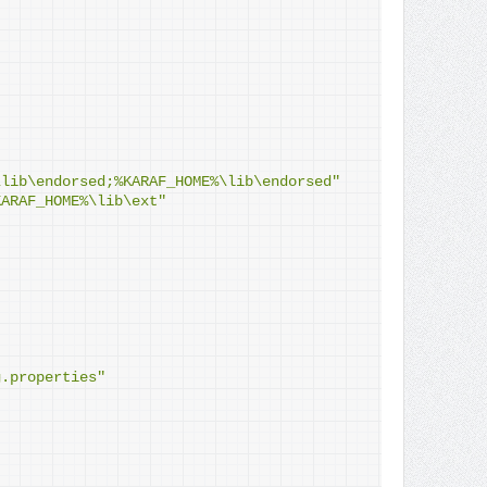
\lib\endorsed;%KARAF_HOME%\lib\endorsed"
KARAF_HOME%\lib\ext"
g.properties"