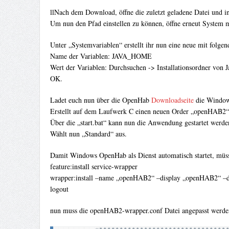
llNach dem Download, öffne die zuletzt geladene Datei und ins
Um nun den Pfad einstellen zu können, öffne erneut System
Unter „Systemvariablen“ erstellt ihr nun eine neue mit folge
Name der Variablen: JAVA_HOME
Wert der Variablen: Durchsuchen -> Installationsordner von J
OK.
Ladet euch nun über die OpenHab
Downloadseite
die Windows
Erstellt auf dem Laufwerk C einen neuen Order „openHAB2“ un
Über die „start.bat“ kann nun die Anwendung gestartet werde
Wählt nun „Standard“ aus.
Damit Windows OpenHab als Dienst automatisch startet, müss
feature:install service-wrapper
wrapper:install –name „openHAB2“ –display „openHAB2“ –d
logout
nun muss die openHAB2-wrapper.conf Datei angepasst werden,