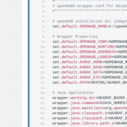
#*******************************
# openHAB2-wrapper.conf for Wind
#*******************************
# openHAB installation dir (Adap
set.
default
.
OPENHAB_HOME
=C:\open
# Wrapper Properties
set.
default
.
OPENHAB_CONF
=%OPENHA
set.
default
.
OPENHAB_RUNTIME
=%OPE
set.
default
.
OPENHAB_USERDATA
=%OP
set.
default
.
OPENHAB_LOGDIR
=%OPEN
set.
default
.
KARAF_HOME
=%OPENHAB_
set.
default
.
KARAF_BASE
=%OPENHAB_
set.
default
.
KARAF_DATA
=%OPENHAB_
set.
default
.
KARAF_ETC
=%OPENHAB_U
set.
default
.
PATH
=%PATH%;%KARAF_B
# Java Application
wrapper.
working
.
dir
=%KARAF_BASE%
wrapper.
java
.
command
=%JAVA_HOME%
wrapper.
java
.
mainclass
=org.
apach
wrapper.
java
.
classpath
.
1
=%KARAF_
wrapper.
java
.
classpath
.
2
=%KARAF_
wrapper.
java
.
library
.
path
.
1
=%KAR