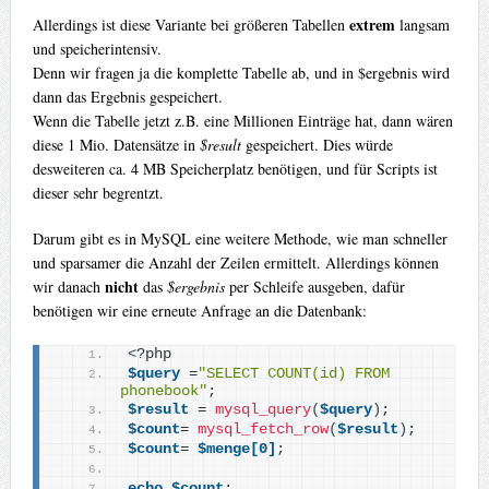
extrem
Allerdings ist diese Variante bei größeren Tabellen
langsam
und speicherintensiv.
Denn wir fragen ja die komplette Tabelle ab, und in $ergebnis wird
dann das Ergebnis gespeichert.
Wenn die Tabelle jetzt z.B. eine Millionen Einträge hat, dann wären
diese 1 Mio. Datensätze in
$result
gespeichert. Dies würde
desweiteren ca. 4 MB Speicherplatz benötigen, und für Scripts ist
dieser sehr begrentzt.
Darum gibt es in MySQL eine weitere Methode, wie man schneller
und sparsamer die Anzahl der Zeilen ermittelt. Allerdings können
nicht
wir danach
das
$ergebnis
per Schleife ausgeben, dafür
benötigen wir eine erneute Anfrage an die Datenbank:
<
?php
$query
 =
"SELECT COUNT(id) FROM 
phonebook"
;
$result
 = 
mysql_query
(
$query
)
;
$count
= 
mysql_fetch_row
(
$result
)
;
$count
= 
$menge[0]
;
echo
$count
; 