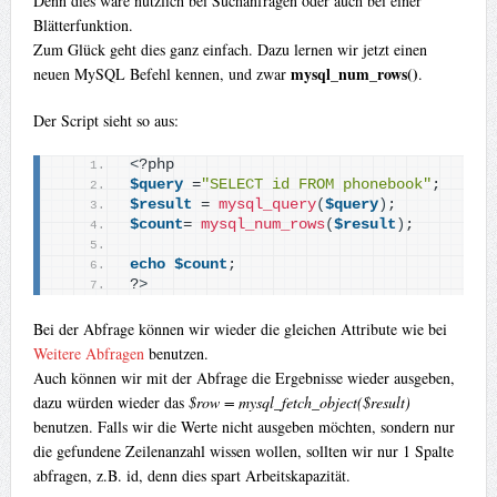
Denn dies wäre nützlich bei Suchanfragen oder auch bei einer
Blätterfunktion.
Zum Glück geht dies ganz einfach. Dazu lernen wir jetzt einen
mysql_num_rows()
neuen MySQL Befehl kennen, und zwar
.
Der Script sieht so aus:
<
?php
$query
 =
"SELECT id FROM phonebook"
;
$result
 = 
mysql_query
(
$query
)
;
$count
= 
mysql_num_rows
(
$result
)
;
echo
$count
; 
?
>
Bei der Abfrage können wir wieder die gleichen Attribute wie bei
Weitere Abfragen
benutzen.
Auch können wir mit der Abfrage die Ergebnisse wieder ausgeben,
dazu würden wieder das
$row = mysql_fetch_object($result)
benutzen. Falls wir die Werte nicht ausgeben möchten, sondern nur
die gefundene Zeilenanzahl wissen wollen, sollten wir nur 1 Spalte
abfragen, z.B. id, denn dies spart Arbeitskapazität.