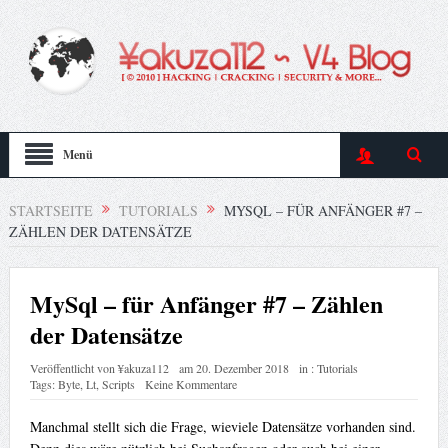
Menü
STARTSEITE
TUTORIALS
MYSQL – FÜR ANFÄNGER #7 –
ZÄHLEN DER DATENSÄTZE
MySql – für Anfänger #7 – Zählen
der Datensätze
Veröffentlicht von
¥akuza112
am
20. Dezember 2018
in :
Tutorials
Tags:
Byte
,
Lt
,
Scripts
Keine Kommentare
Manchmal stellt sich die Frage, wieviele Datensätze vorhanden sind.