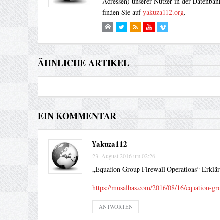
Adressen) unserer Nutzer in der Datenbank
finden Sie auf
yakuza112.org
.
ÄHNLICHE ARTIKEL
EIN KOMMENTAR
¥akuza112
23. August 2016 um 02:26
„Equation Group Firewall Operations“ Erklär
https://musalbas.com/2016/08/16/equation-gro
ANTWORTEN