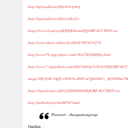
http://uploaded.net/file/m9vpt6xf
http://uploaded.net/file/xrdbvf2x
https://www.load.to/qKXHfK8urm/EQGRP-AUCTION.rar
http://www.share-online.biz/dl/AV39C6CO27A
http://www79.zippyshare.com/v/XA7YD2hH/file.html
http://www7.zippyshare.com/d/Ts54bb2p/318163/EQGRP-AUC
mega:///#!zEAU1AQL!oWJ63n-D6lCuCQ4AY0Cv_405hX8kn7
https://openload.co/f/k5jLED8J6b8/EQGRP-AUCTION.rar
http://turbobit.net/4alM7h5.html
Passwort :
theequationgroup
Quellen :