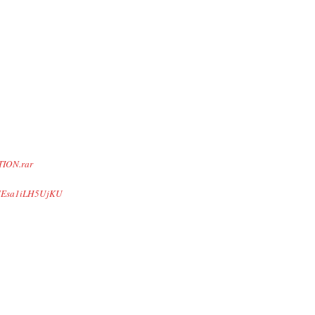
TION.rar
MEsa1iLH5UjKU