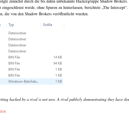
erfolgte zunächst durch die bis dahin unbekannte Hackergruppe Shadow Broke
r eingeschleust werde, ohne Spuren zu hinterlassen, berichtete „The Intercep
en, die von den Shadow Brokers veröffentlicht wurden.
ing hacked by a rival is not new. A rival publicly demonstrating they have don
2016