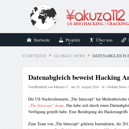
Startseite
Projekte
Über uns
STARTSEITE
GLOBALE NEWS
DATENABGLEICH B
Datenabgleich beweist Hacking An
Veröffentlicht von
¥akuza112
am
19. August 2016
in :
Globale News
,
Die US-Nachrichtenseite „The Intercept“ hat Medienberichte
„The Intercept“ heute
. Das habe sich durch einen Datenabgl
Verfügung gestellt habe. Eine Bestätigung des Hackerangriffs 
Zum Team von „The Intercept“ gehören Journalisten, die 201